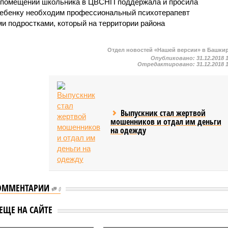
о помещении школьника в ЦВСНП поддержала и просила
о ребенку необходим профессиональный психотерапевт
и подростками, который на территории района
Отдел новостей «Нашей версии» в Башки
Опубликовано:
31.12.2018 
Отредактировано:
31.12.2018 
Выпускник стал жертвой
мошенников и отдал им деньги
на одежду
ОММЕНТАРИИ
0
В столице Башкирии
ирии в ГУП
ЕЩЕ НА САЙТЕ
разгорается скандал с
рмация» сняли с