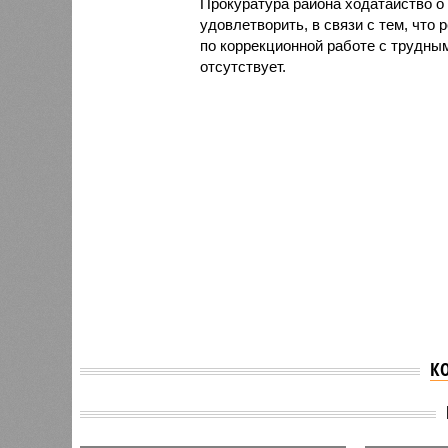
Прокуратура района ходатайство 
удовлетворить, в связи с тем, чт
по коррекционной работе с трудным
отсутствует.
К
Родители школьников
В Башк
Башкирии борются с
«Башфа