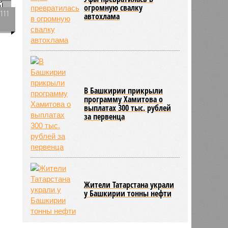
й
появились
лжесоцработники
4111
0
Штрафстоянка в центре
Уфы превратилась в
огромную свалку
автохлама
,
В Башкирии прикрыли
программу Хамитова о
выплатах 300 тыс. рублей
за первенца