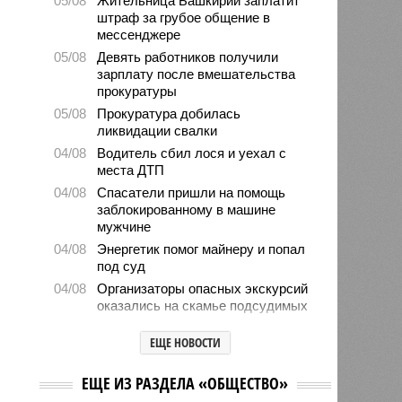
05/08
Жительница Башкирии заплатит
штраф за грубое общение в
мессенджере
05/08
Девять работников получили
зарплату после вмешательства
прокуратуры
05/08
Прокуратура добилась
ликвидации свалки
04/08
Водитель сбил лося и уехал с
места ДТП
04/08
Спасатели пришли на помощь
заблокированному в машине
мужчине
04/08
Энергетик помог майнеру и попал
под суд
04/08
Организаторы опасных экскурсий
оказались на скамье подсудимых
04/08
Башкирия нарастила импорт
ЕЩЕ НОВОСТИ
овощей и фруктов
03/08
Мошенники попытались обмануть
директора магазина