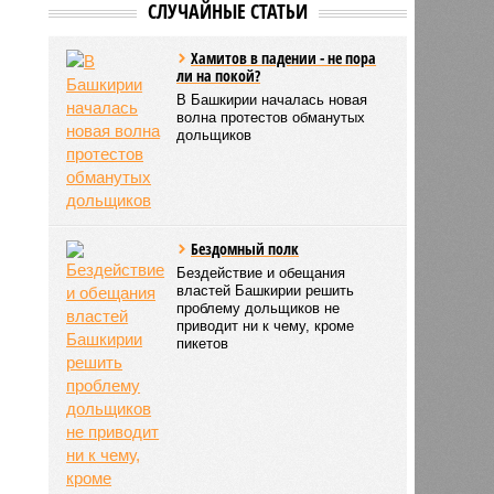
Жители Татарстана украли
у Башкирии тонны нефти
СЛУЧАЙНЫЕ СТАТЬИ
Хамитов в падении - не пора
ли на покой?
В Башкирии началась новая
волна протестов обманутых
дольщиков
Бездомный полк
Бездействие и обещания
властей Башкирии решить
проблему дольщиков не