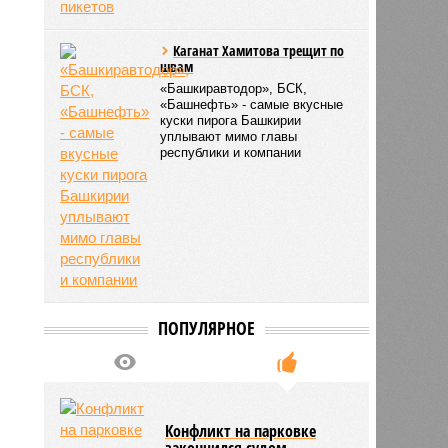
приводит ни к чему, кроме
пикетов
Каганат Хамитова трещит по
швам
«Башкиравтодор», БСК,
«Башнефть» - самые вкусные
куски пирога Башкирии
уплывают мимо главы
республики и компании