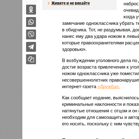
Живите и не вякайте
наброс
очевид
когда 
замечание одноклассника убрать тел
в обидчика. Тот, не раздумывая, до
нанес ему два удара ножом в левый
которые правоохранителями расцен
здоровью».
В возбуждении уголовного дела по 
достиг возраста привлечения к уго
ножом одноклассника уже поместил
несовершеннолетних правонарушите
интернет-газета
«Дружба».
Как сообщает издание, выяснилось,
криминальные наклонности и показы
натянутые отношения с отцом и он 
необходим для самозащиты и автори
его носить, поскольку с ним чувств