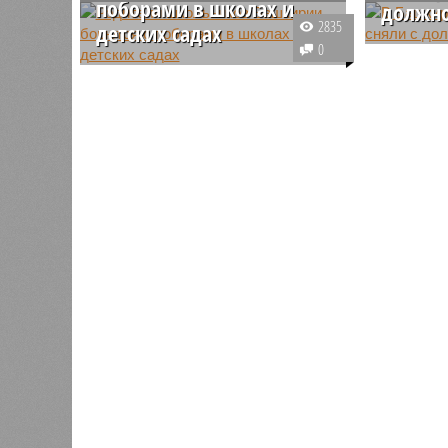
поборами в школах и
должно
2835
детских садах
В Башкир
0
Родители школьников и
«Башфарм
дошкольников Башкортостана не
сменился
знают, как бороться с
Рахматул
постоянными поборами со
должност
стороны руководства учебных
предприят
заведений и родительских
отправлен
комитетов. А те, в свою очередь,
находят новые способы, чтобы
заставить взрослых заплатить
необходимые суммы.