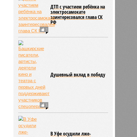
В ЖЭУ – за острыми
ощущениями
196
ДТП с участием ребёнка на
электросамокате
заинтересовался глава СК
РФ
1
Душевный вклад в победу