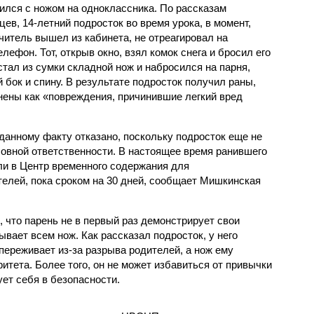
ился с ножом на одноклассника. По рассказам
цев, 14-летний подросток во время урока, в момент,
учитель вышел из кабинета, не отреагировал на
ефон. Тот, открыв окно, взял комок снега и бросил его
стал из сумки складной нож и набросился на парня,
 бок и спину. В результате подросток получил раны,
ены как «повреждения, причинившие легкий вред
данному факту отказано, поскольку подросток еще не
ловной ответственности. В настоящее время ранившего
и в Центр временного содержания для
лей, пока сроком на 30 дней, сообщает Мишкинская
 что парень не в первый раз демонстрирует свои
вает всем нож. Как рассказал подросток, у него
переживает из-за разрыва родителей, а нож ему
тета. Более того, он не может избавиться от привычки
ует себя в безопасности.