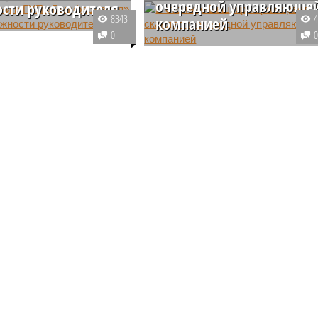
очередной управляюще
сти руководителя
8343
компанией
ии в ГУП
0
ация» в очередной раз
Жители столицы Башкирии уже
 руководитель. Салават
третий месяц не могут добиться
лин, занимавший
от Госжилнадзора республики
ь директора
смены управляющей компании,
ия с 2016 года,
которая не только не выполняет
 в отставку.
свои обязанности, при этом
исправно собирая деньги с
жильцов за не оказанные услуги
но и делает все, чтобы
непокорные уфимцы не лишили
их руководства.