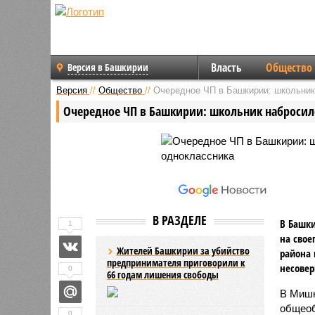
Власть
Общество
Версия в Башкирии
Версия
//
Общество
//
Очередное ЧП в Башкирии: школьник
Очередное ЧП в Башкирии: школьник набросилс
В РАЗДЕЛЕ
В Башки
1
на свое
Жителей Башкирии за убийство
района 
предпринимателя приговорили к
несове
0
66 годам лишения свободы
В Мишк
общеоб
0