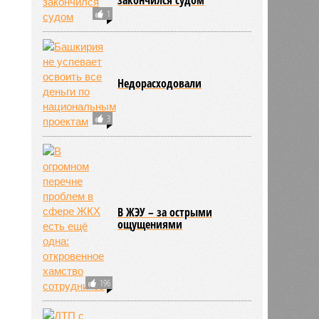
ПОПУЛЯРНОЕ
Конфликт на парковке
закончился судом
1
Недорасходовали
3