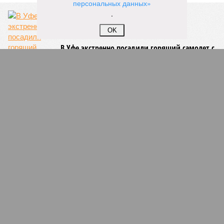
персональных данных»
.
OK
В Уфе экстренно посадили горящий самолет с
202 пассажирами на борту
2
Конфликт на парковке закончился судом
1
Недорасходовали
3