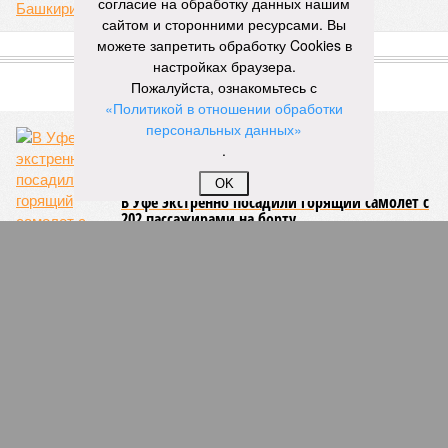
согласие на обработку данных нашим
игровых валют
сайтом и сторонними ресурсами. Вы
07/08
Покупательница набросилась на стража порядка и
можете запретить обработку Cookies в
попала под суд
настройках браузера.
Пожалуйста, ознакомьтесь с
ЕЩЕ НОВОСТИ
«Политикой в отношении обработки
персональных данных»
.
НОВОСТИ ПАРТНЕРОВ
OK
Новости smi2.ru
ЕЩЕ ИЗ РАЗДЕЛА «ОБЩЕСТВО»
Уфимка ограбила пенсионерку и оказалась на
скамье подсудимых