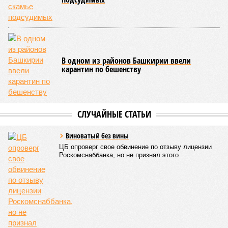
базе технопарка «Зубово».
Кроме того, в регионе планируется увеличить число малых
технологических компаний до 150, а также довести
количество резидентов инновационного центра «Сколково»
из Башкортостана до 60.
Как
отмечают
эксперты, общероссийская ситуация в
промышленности сильно разнится по отраслям. Наиболее
уверенный рост демонстрируют производства, связанные с
оборонно-промышленным комплексом, беспилотниками, а
также фармацевтика, медицинская и химическая
промышленность. В то же время в других гражданских
отраслях, столкнувшихся со снижением спроса,
наблюдается отрицательная динамика.
Поскольку в Башкирии существенная часть средств
выделяется в рамках нацпроекта «Беспилотные
авиационные системы», данное направление здесь
считается одним из наиболее перспективных
В 2025 году общий объем господдержки промышленности