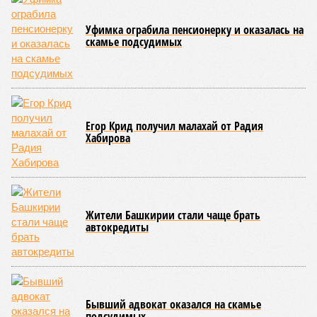
вице-премьер и министр промышленности, энергетики и
инноваций РБ
Александр Шельдяев
, в республике
ведется системная работа по выполнению задач
технологического лидерства, поставленных руководством
страны.
Премьер-министр правительства Башкортостана
Андрей
Назаров
отметил, что основным драйвером развития
региональной промышленности должны выступить
обрабатывающие производства.
«При этом одной из ключевых задач остается
максимальное вовлечение предприятий республики в
реализацию проектов обеспечения технологического
лидерства и независимости. По ряду направлений мы
показываем хорошие результаты, например в части
беспилотных авиационных систем», – указал Назаров.
На развитие этой сферы республика привлекла
дополнительно 1,3 миллиарда рублей в рамках
одноименного национального проекта. Большая часть этих
средств предназначена для оснащения центра дронов на