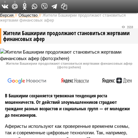
0
0
0
Версия в Башкирии
Версия
//
Общество
//
Жители Башкирии продолжают становиться
жертвами финансовых афер
3559
Жители Башкирии продолжают становиться жертвами
финансовых афер
Жители Башкирии продолжают становиться жертвами финансовых афер
(фото:pxhere)
В Башкирии сохраняется тревожная тенденция роста
мошенничеств. От действий злоумышленников страдают
граждане разных возрастов и социальных групп — от молодежи
до пенсионеров.
Аферисты используют как проверенные временем схемы,
так и современные цифровые технологии. Так, например,