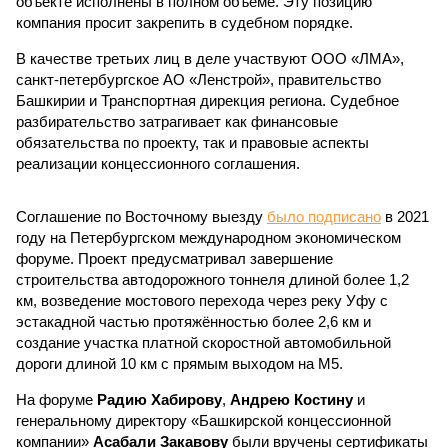
объекте исполнены в полном объёме. Эту позицию
компания просит закрепить в судебном порядке.
В качестве третьих лиц в деле участвуют ООО «ЛМА»,
санкт-петербургское АО «Ленстрой», правительство
Башкирии и Транспортная дирекция региона. Судебное
разбирательство затрагивает как финансовые
обязательства по проекту, так и правовые аспекты
реализации концессионного соглашения.
Соглашение по Восточному выезду
было подписано
в 2021
году на Петербургском международном экономическом
форуме. Проект предусматривал завершение
строительства автодорожного тоннеля длиной более 1,2
км, возведение мостового перехода через реку Уфу с
эстакадной частью протяжённостью более 2,6 км и
создание участка платной скоростной автомобильной
дороги длиной 10 км с прямым выходом на М5.
На форуме
Радию Хабирову
,
Андрею Костину
и
генеральному директору «Башкирской концессионной
компании»
Асабали Закавову
были вручены сертификаты