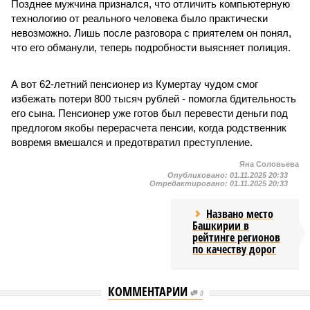
Позднее мужчина признался, что отличить компьютерную
технологию от реального человека было практически
невозможно. Лишь после разговора с приятелем он понял,
что его обманули, теперь подробности выясняет полиция.
А вот 62-летний пенсионер из Кумертау чудом смог
избежать потери 800 тысяч рублей - помогла бдительность
его сына. Пенсионер уже готов был перевести деньги под
предлогом якобы перерасчета пенсии, когда родственник
вовремя вмешался и предотвратил преступление.
Яна Соловьева
Опубликовано:
01.11.2025 20:33
Отредактировано:
01.11.2025 20:33
Названо место
Башкирии в
рейтинге регионов
по качеству дорог
КОММЕНТАРИИ
0