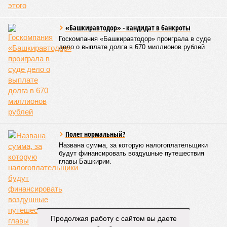
республики также составлял 2 миллиарда рублей, из
которых 1,6 миллиарда было направлено на развитие
инфраструктуры.
Вячеслав Буйнов
Опубликовано:
23.01.2026 13:59
Отредактировано:
23.01.2026 13:59
Названо место
Башкирии в
рейтинге регионов
по качеству дорог
КОММЕНТАРИИ
0
ПОСЛЕДНИЕ НОВОСТИ
07/08
Пароль «Моряк» стоил уфимке двух миллионов
07/08
Опекун присвоила деньги подопечной девочки
07/08
Женщина украла у спящего брата деньги и
потратила их на спиртное
Продолжая работу с сайтом вы даете
07/08
Мошенники начали обманывать покупателей