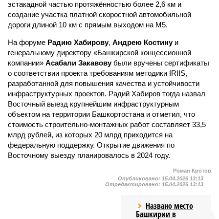
эстакадной частью протяжённостью более 2,6 км и
создание участка платной скоростной автомобильной
дороги длиной 10 км с прямым выходом на М5.
На форуме
Радию Хабирову
,
Андрею Костину
и
генеральному директору «Башкирской концессионной
компании»
Асабали Закавову
были вручены сертификаты
о соответствии проекта требованиям методики IRIIS,
разработанной для повышения качества и устойчивости
инфраструктурных проектов. Радий Хабиров тогда назвал
Восточный выезд крупнейшим инфраструктурным
объектом на территории Башкортостана и отметил, что
стоимость строительно-монтажных работ составляет 33,5
млрд рублей, из которых 20 млрд приходится на
федеральную поддержку. Открытие движения по
Восточному выезду планировалось в 2024 году.
Роман Кротов
Опубликовано:
15.04.2026 13:13
Отредактировано:
15.04.2026 13:13
Названо место
Башкирии в