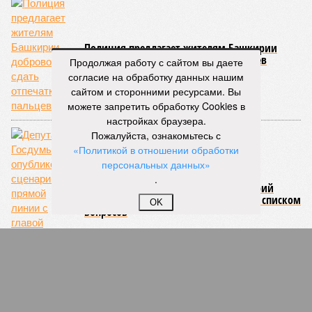
Полиция предлагает жителям Башкирии
добровольно сдать отпечатки пальцев
Продолжая работу с сайтом вы даете
согласие на обработку данных нашим
сайтом и сторонними ресурсами. Вы
можете запретить обработку Cookies в
настройках браузера.
Пожалуйста, ознакомьтесь с
«Политикой в отношении обработки
персональных данных»
.
Депутат Госдумы опубликовал сценарий
прямой линии с главой Башкирии со списком
OK
вопросов