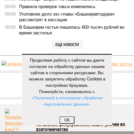
05/08
Правила проверок такси изменились
05/08
Уголовное дело экс-главы «Башкиравтодора»
рассмотрят в кассации
05/08
В Башкирии гостья лишилась 600 тысяч рублей во
время застолья
ЕЩЕ НОВОСТИ
Продолжая работу с сайтом вы даете
согласие на обработку данных нашим
НОВОСТИ ПАРТНЕРОВ
сайтом и сторонними ресурсами. Вы
можете запретить обработку Cookies в
настройках браузера.
Новости smi2.ru
Пожалуйста, ознакомьтесь с
ЕЩЕ ИЗ РАЗДЕЛА «ОБЩЕСТВО»
«Политикой в отношении обработки
персональных данных»
.
OK
Начальник финуправления БашГУ уличен во
взяточничестве