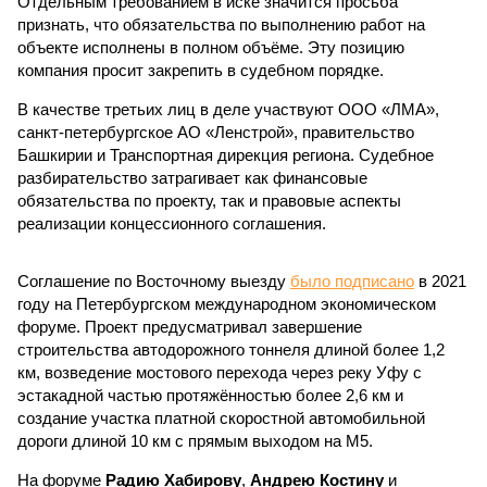
Отдельным требованием в иске значится просьба
признать, что обязательства по выполнению работ на
объекте исполнены в полном объёме. Эту позицию
компания просит закрепить в судебном порядке.
В качестве третьих лиц в деле участвуют ООО «ЛМА»,
санкт-петербургское АО «Ленстрой», правительство
Башкирии и Транспортная дирекция региона. Судебное
разбирательство затрагивает как финансовые
обязательства по проекту, так и правовые аспекты
реализации концессионного соглашения.
Соглашение по Восточному выезду
было подписано
в 2021
году на Петербургском международном экономическом
форуме. Проект предусматривал завершение
строительства автодорожного тоннеля длиной более 1,2
км, возведение мостового перехода через реку Уфу с
эстакадной частью протяжённостью более 2,6 км и
создание участка платной скоростной автомобильной
дороги длиной 10 км с прямым выходом на М5.
На форуме
Радию Хабирову
,
Андрею Костину
и