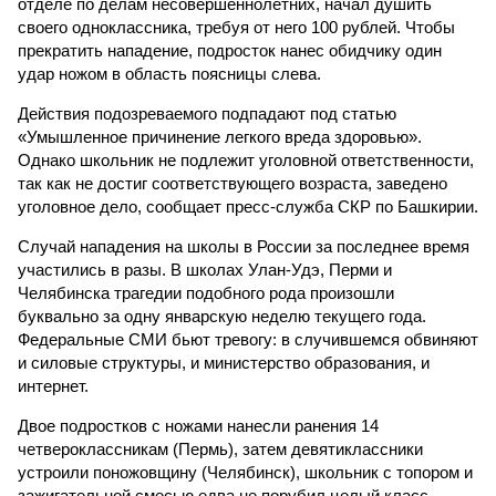
отделе по делам несовершеннолетних, начал душить
своего одноклассника, требуя от него 100 рублей. Чтобы
прекратить нападение, подросток нанес обидчику один
удар ножом в область поясницы слева.
Действия подозреваемого подпадают под статью
«Умышленное причинение легкого вреда здоровью».
Однако школьник не подлежит уголовной ответственности,
так как не достиг соответствующего возраста, заведено
уголовное дело, сообщает пресс-служба СКР по Башкирии.
Случай нападения на школы в России за последнее время
участились в разы. В школах Улан-Удэ, Перми и
Челябинска трагедии подобного рода произошли
буквально за одну январскую неделю текущего года.
Федеральные СМИ бьют тревогу: в случившемся обвиняют
и силовые структуры, и министерство образования, и
интернет.
Двое подростков с ножами нанесли ранения 14
четвероклассникам (Пермь), затем девятиклассники
устроили поножовщину (Челябинск), школьник с топором и
зажигательной смесью едва не порубил целый класс