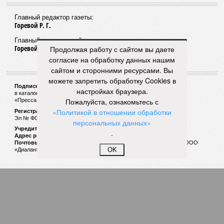
Главный редактор газеты:
Горевой Р. Г.
Главный редактор сайта:
Горевой Р. Г.
Продолжая работу с сайтом вы даете
согласие на обработку данных нашим
сайтом и сторонними ресурсами. Вы
можете запретить обработку Cookies в
Подписной индекс газеты «Наша версия»:
настройках браузера.
в каталоге «Почта России» —
99266
Пожалуйста, ознакомьтесь с
«Пресса России» (зелёный) —
41522
«Политикой в отношении обработки
Регистрационный номер Роскомнадзора
Эл № ФС77-53847 от 26.04.2013.
персональных данных»
Учредитель ООО «Версия»
.
Адрес редакции:
123100, Россия, Москва, улица 1905 года, 7с1
Почтовый адрес редакции:
123022, Россия, Москва, а/я 29. для ООО
OK
«Диалан»
© «Версия»
18+
Все права защищены