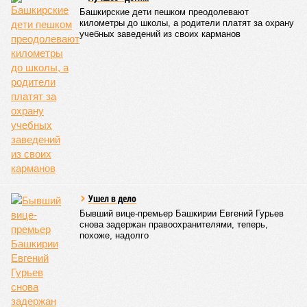
06/08
Туристы стали чаще приезжать в Башкирию
05/08
Гостинице «Бирск» не нашли нового владельца
05/08
Правила проверок такси изменились
05/08
Уголовное дело экс-главы «Башкиравтодора»
рассмотрят в кассации
05/08
В Башкирии гостья лишилась 600 тысяч рублей во
время застолья
ЕЩЕ НОВОСТИ
НОВОСТИ ПАРТНЕРОВ
Новости smi2.ru
ЕЩЕ ИЗ РАЗДЕЛА «ВЛАСТЬ»