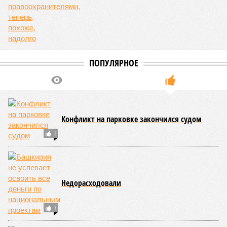
Предвыборный пасьянс
Председатель ЦИК Башкирии Илона
Макаренко озвучила стоимость предстоящих
в сентябре выборов главы региона