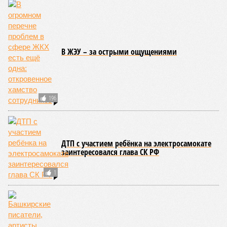
В Уфе глава отдела одной из районных
администраций подозревается во
взяточничестве
По итогам проверок КСП Башкирии многих
чиновников ждут громкие уголовные дела