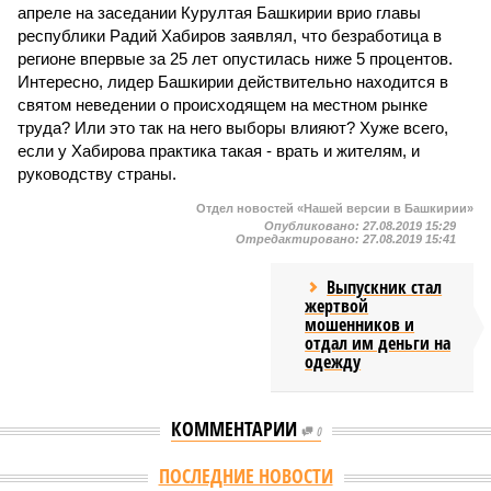
апреле на заседании Курултая Башкирии врио главы
республики Радий Хабиров заявлял, что безработица в
регионе впервые за 25 лет опустилась ниже 5 процентов.
Интересно, лидер Башкирии действительно находится в
святом неведении о происходящем на местном рынке
труда? Или это так на него выборы влияют? Хуже всего,
если у Хабирова практика такая - врать и жителям, и
руководству страны.
Отдел новостей «Нашей версии в Башкирии»
Опубликовано:
27.08.2019 15:29
Отредактировано:
27.08.2019 15:41
Выпускник стал
жертвой
мошенников и
отдал им деньги на
одежду
КОММЕНТАРИИ
0
Версия
//
Бизнес
//
БКК требует с Башкирии 13 млрд рублей по проекту