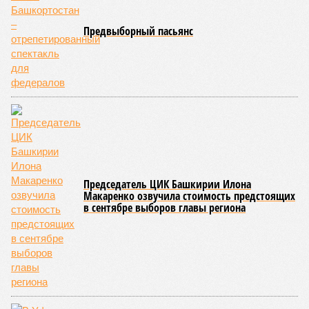
средствами и требует изменить условия действующего
концессионного соглашения.
БКК была создана в 2016 году по соглашению
правительства региона с ВТБ для финансирования
крупного инфраструктурного проекта. Общая стоимость
строительства Восточного выезда превысила 40 млрд
рублей,
пишет
«Коммерсант». Генеральным подрядчиком
работ выступало ООО «Лимакмаращавтодороги»,
впоследствии переименованное в «ЛМА».
Согласно условиям концессионного соглашения, компания
получила право эксплуатировать дорогу, тоннель и мост,
входящие в состав Восточного выезда, и взимать плату с
водителей в течение 25 лет. Протяжённость новой
магистрали составляет 13,9 км. Движение по ней было
открыто в марте 2024 года.
Отдельным требованием в иске значится просьба
признать, что обязательства по выполнению работ на
объекте исполнены в полном объёме. Эту позицию
компания просит закрепить в судебном порядке.