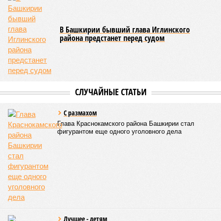
разработанной для повышения качества и устойчивости
инфраструктурных проектов. Радий Хабиров тогда назвал
Восточный выезд крупнейшим инфраструктурным
объектом на территории Башкортостана и отметил, что
стоимость строительно-монтажных работ составляет 33,5
млрд рублей, из которых 20 млрд приходится на
федеральную поддержку. Открытие движения по
Восточному выезду планировалось в 2024 году.
Роман Кротов
Опубликовано:
15.04.2026 13:13
Отредактировано:
15.04.2026 13:13
Выпускник стал
жертвой
мошенников и
отдал им деньги на
одежду
КОММЕНТАРИИ
0
ПОСЛЕДНИЕ НОВОСТИ