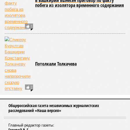
Башкирские дети пешком преодолевают
километры до школы, а родители платят за охрану
учебных заведений из своих карманов
Ушел в дело
Бывший вице-премьер Башкирии Евгений Гурьев
снова задержан правоохранителями, теперь,
похоже, надолго