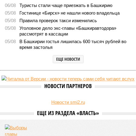
Восточного выезда
6879
Долг на дороге
БКК требует с Башкирии 13 млрд рублей по проекту
Восточного выезда
БКК требует с Башкирии 13 млрд рублей по проекту Восточного выезда
(изображение сгенерировано ИИ)
Компания «Башкирская концессионная компания» обратилась в
суд с иском к министерству транспорта и дорожного хозяйства
Башкирии о взыскании около 13 млрд рублей, связанных со
строительством Восточного выезда из Уфы.
Сюжет:
Недвижимость
Помимо основной суммы долга, истец настаивает на
начислении процентов за пользование чужими денежными