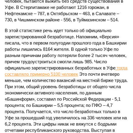
человек, пытаются выжить без средств существования в
Уфе. В Стерлитамаке не работают 1216 горожан, в
Нефтекамске – 787, в Октябрьском – 463, в Салавате –
730, в Чишминском районе - 556, в Туймазинском – 514.
В этой статистике речь идет только об официально
зарегистрированной безработице. Напомним, «Версия»
писала, что в первом полугодии прошлого года в Башкирии
работы лишились 8164 жителя. В одной только Уфе по
разным причинам работу потеряли более 2 тысяч человек,
причем трудоустроиться смогли лишь 985. Число
официально зарегистрированных безработных в Уфе
тогда
составляло примерно 5100 человек
Это почти вчетверо
меньше, чем количество вакансий на местной бирже труда.
При этом, общий уровень безработицы от общего числа
экономически активного населения, по данным
«Башинформ», составил по Российской Федерации - 5,1
процента; по Башкирии – 5,5 процента; по ПФО – 4,7
процента. Получается, что число безработных только в
Уфе за прошедший год увеличилось на 336 человек или на
6,2 процента. Эти цифры никак не вяжутся с бодрыми
отчетами республиканского руководства. Выступая в