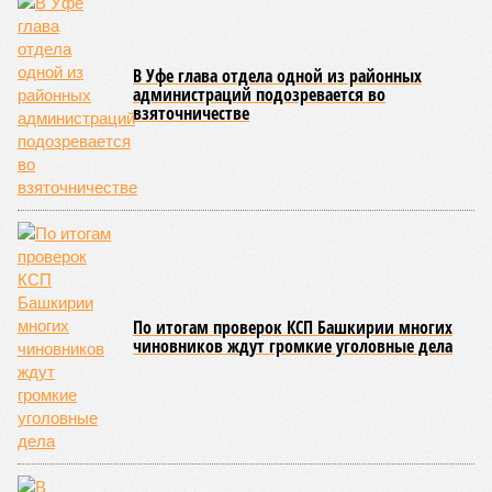
В качестве третьих лиц в деле участвуют ООО «ЛМА»,
санкт-петербургское АО «Ленстрой», правительство
Башкирии и Транспортная дирекция региона. Судебное
разбирательство затрагивает как финансовые
обязательства по проекту, так и правовые аспекты
реализации концессионного соглашения.
Соглашение по Восточному выезду
было подписано
в 2021
году на Петербургском международном экономическом
форуме. Проект предусматривал завершение
строительства автодорожного тоннеля длиной более 1,2
км, возведение мостового перехода через реку Уфу с
эстакадной частью протяжённостью более 2,6 км и
создание участка платной скоростной автомобильной
дороги длиной 10 км с прямым выходом на М5.
На форуме
Радию Хабирову
,
Андрею Костину
и
генеральному директору «Башкирской концессионной
компании»
Асабали Закавову
были вручены сертификаты
о соответствии проекта требованиям методики IRIIS,