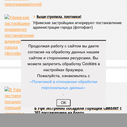
07/08
Опекун присвоила деньги подопечной девочки
07/08
Женщина украла у спящего брата деньги и
потратила их на спиртное
07/08
Мошенники начали обманывать покупателей
игровых валют
07/08
Покупательница набросилась на стража порядка и
попала под суд
Продолжая работу с сайтом вы даете
согласие на обработку данных нашим
ЕЩЕ НОВОСТИ
сайтом и сторонними ресурсами. Вы
можете запретить обработку Cookies в
настройках браузера.
Пожалуйста, ознакомьтесь с
НОВОСТИ ПАРТНЕРОВ
«Политикой в отношении обработки
персональных данных»
Новости smi2.ru
.
ЕЩЕ ИЗ РАЗДЕЛА «ОБЩЕСТВО»
OK