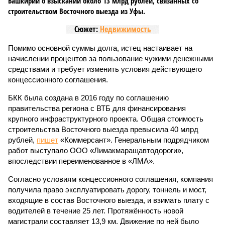
Башкирии о взыскании около 13 млрд рублей, связанных со
строительством Восточного выезда из Уфы.
Сюжет:
Недвижимость
Помимо основной суммы долга, истец настаивает на
начислении процентов за пользование чужими денежными
средствами и требует изменить условия действующего
концессионного соглашения.
БКК была создана в 2016 году по соглашению
правительства региона с ВТБ для финансирования
крупного инфраструктурного проекта. Общая стоимость
строительства Восточного выезда превысила 40 млрд
рублей,
пишет
«Коммерсант». Генеральным подрядчиком
работ выступало ООО «Лимакмаращавтодороги»,
впоследствии переименованное в «ЛМА».
Согласно условиям концессионного соглашения, компания
получила право эксплуатировать дорогу, тоннель и мост,
входящие в состав Восточного выезда, и взимать плату с
водителей в течение 25 лет. Протяжённость новой
магистрали составляет 13,9 км. Движение по ней было