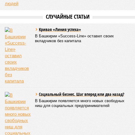
выделяется в рамках нацпроекта «Беспилотные
авиационные системы», данное направление здесь
считается одним из наиболее перспективных
В 2025 году общий объем господдержки промышленности
республики также составлял 2 миллиарда рублей, из
которых 1,6 миллиарда было направлено на развитие
инфраструктуры.
Вячеслав Буйнов
Опубликовано:
23.01.2026 13:59
Отредактировано:
23.01.2026 13:59
Названо место
Башкирии в
рейтинге регионов
по качеству дорог
КОММЕНТАРИИ
0
ПОСЛЕДНИЕ НОВОСТИ
07/08
Пароль «Моряк» стоил уфимке двух миллионов