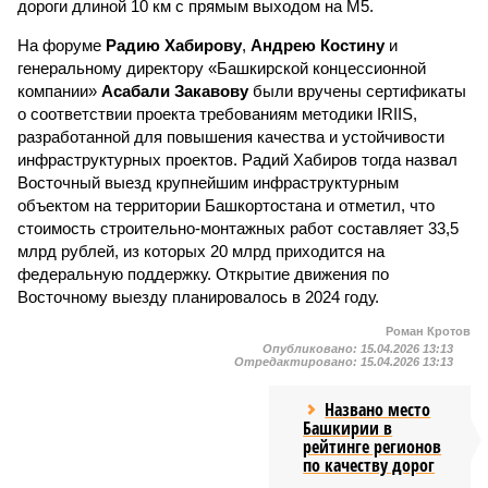
дороги длиной 10 км с прямым выходом на М5.
На форуме
Радию Хабирову
,
Андрею Костину
и
генеральному директору «Башкирской концессионной
компании»
Асабали Закавову
были вручены сертификаты
о соответствии проекта требованиям методики IRIIS,
разработанной для повышения качества и устойчивости
инфраструктурных проектов. Радий Хабиров тогда назвал
Восточный выезд крупнейшим инфраструктурным
объектом на территории Башкортостана и отметил, что
стоимость строительно-монтажных работ составляет 33,5
млрд рублей, из которых 20 млрд приходится на
федеральную поддержку. Открытие движения по
Восточному выезду планировалось в 2024 году.
Роман Кротов
Опубликовано:
15.04.2026 13:13
Отредактировано:
15.04.2026 13:13
Названо место
Башкирии в
рейтинге регионов
по качеству дорог