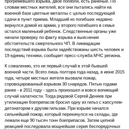
прогремевшего взрыва, двое погибли, есть раненые. По
словам местных жителей, все они пытались найти на
военной базе цветные металлы с целью последующей
сдачи в пункт приема. Младший из погибших недавно
вернулся домой из армии, у второго погибшего в семье
остался маленький ребенок. Следственные органы уже
начали проверку по факту взрыва и выяснения
обстоятельств смертельного ЧП. В ликвидации
последствий взрыва были задействованы шесть человек и
19 единиц техники, сообщает пресс-служба МЧС региона.
К сожалению, это не первый случай в этой бывшей
военной части. Всего лишь полтора года назад, в июне 2015
года, четыре местных жителя вызвали пожар,
спровоцированный взрывом 30 снарядов. Пятью годами
ранее - в 2011 году - здесь произошел и вовсе вопиющий
случай халатности. Тогда рядовой Сергей Деняев при
утилизации боеприпасов бросил одну из гильз с капсулем-
детонатором к другим гильзам. При взрыве начался
сильнейший пожар, который перекинулся на склады, где
лежали еще 90 тысяч тонн боеприпасов. Затем цепной
реакцией последовала мощнейшая серия беспорядочных