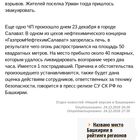
взрывов. Жителей поселка Урман тогда пришлось
эвакуировать.
Еще одно ЧП произошло днем 23 декабря в городе
Салават. В одном из цехов нефтехимического концерна
«ГазпромНефтехимСалават» загорелась печь, в
результате чего огонь распространился на площадь 50
квадратных метров. На место прибыло около 40 пожарных,
которым удалось ликвидировать возгорание через два
часа. Имеется 1 пострадавший. Причина и обстоятельства
произошедшего устанавливаются, также будет дана
оценка действиям сотрудников, ответственных за технику
безопасности, говорится в пресс-релизе СУ СК РФ по
Башкирии.
Отдел новостей «Нашей версии в Башкирии»
Опубликовано:
24.12.2016 16:26
Отредактировано:
24.12.2016 17:35
Названо место
Башкирии в
рейтинге регионов