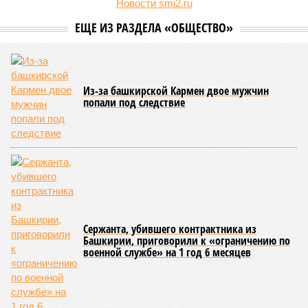
О планах выделить на поддержку промышленного сектора
региона в 2026 году 2 миллиарда рублей было объявлено
на заседании правительства Республики Башкортостан
объявлено о планах выделить . Как обратил внимание
вице-премьер и министр промышленности, энергетики и
инноваций РБ
Александр Шельдяев
, в республике
ведется системная работа по выполнению задач
технологического лидерства, поставленных руководством
страны.
Премьер-министр правительства Башкортостана
Андрей
Назаров
отметил, что основным драйвером развития
региональной промышленности должны выступить
обрабатывающие производства.
«При этом одной из ключевых задач остается
максимальное вовлечение предприятий республики в
реализацию проектов обеспечения технологического
лидерства и независимости. По ряду направлений мы
показываем хорошие результаты, например в части
беспилотных авиационных систем», – указал Назаров.