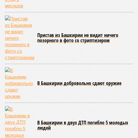
На развитие этой сферы республика привлекла
дополнительно 1,3 миллиарда рублей в рамках
одноименного национального проекта. Большая часть этих
средств предназначена для оснащения центра дронов на
базе технопарка «Зубово».
Кроме того, в регионе планируется увеличить число малых
технологических компаний до 150, а также довести
количество резидентов инновационного центра «Сколково»
из Башкортостана до 60.
Как
отмечают
эксперты, общероссийская ситуация в
промышленности сильно разнится по отраслям. Наиболее
уверенный рост демонстрируют производства, связанные с
оборонно-промышленным комплексом, беспилотниками, а
также фармацевтика, медицинская и химическая
промышленность. В то же время в других гражданских
отраслях, столкнувшихся со снижением спроса,
наблюдается отрицательная динамика.
Поскольку в Башкирии существенная часть средств