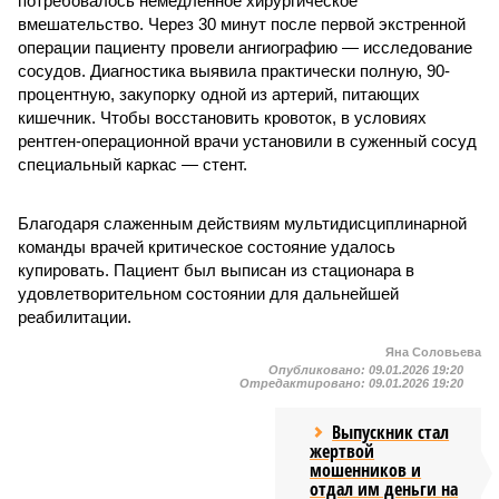
потребовалось немедленное хирургическое
вмешательство. Через 30 минут после первой экстренной
операции пациенту провели ангиографию — исследование
сосудов. Диагностика выявила практически полную, 90-
процентную, закупорку одной из артерий, питающих
кишечник. Чтобы восстановить кровоток, в условиях
рентген-операционной врачи установили в суженный сосуд
специальный каркас — стент.
Благодаря слаженным действиям мультидисциплинарной
команды врачей критическое состояние удалось
купировать. Пациент был выписан из стационара в
удовлетворительном состоянии для дальнейшей
реабилитации.
Яна Соловьева
Опубликовано:
09.01.2026 19:20
Отредактировано:
09.01.2026 19:20
Выпускник стал
жертвой
мошенников и
отдал им деньги на