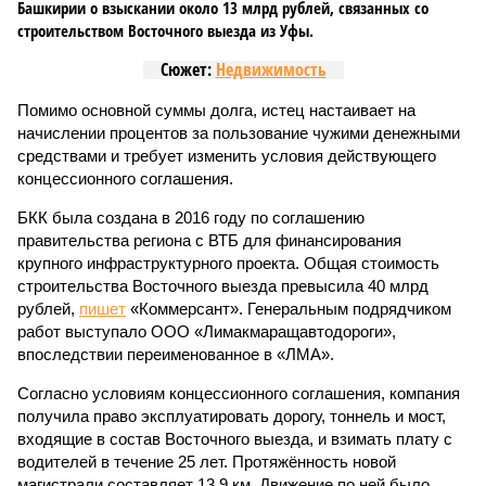
Башкирии о взыскании около 13 млрд рублей, связанных со
строительством Восточного выезда из Уфы.
Сюжет:
Недвижимость
Помимо основной суммы долга, истец настаивает на
начислении процентов за пользование чужими денежными
средствами и требует изменить условия действующего
концессионного соглашения.
БКК была создана в 2016 году по соглашению
правительства региона с ВТБ для финансирования
крупного инфраструктурного проекта. Общая стоимость
строительства Восточного выезда превысила 40 млрд
рублей,
пишет
«Коммерсант». Генеральным подрядчиком
работ выступало ООО «Лимакмаращавтодороги»,
впоследствии переименованное в «ЛМА».
Согласно условиям концессионного соглашения, компания
получила право эксплуатировать дорогу, тоннель и мост,
входящие в состав Восточного выезда, и взимать плату с
водителей в течение 25 лет. Протяжённость новой
магистрали составляет 13,9 км. Движение по ней было