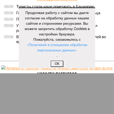
06/08
Туристы стали чаще приезжать в Башкирию
Продолжая работу с сайтом вы даете
05/08
Гостинице «Бирск» не нашли нового владельца
согласие на обработку данных нашим
05/08
Правила проверок такси изменились
сайтом и сторонними ресурсами. Вы
05/08
Уголовное дело экс-главы «Башкиравтодора»
можете запретить обработку Cookies в
рассмотрят в кассации
настройках браузера.
05/08
В Башкирии гостья лишилась 600 тысяч рублей во
Пожалуйста, ознакомьтесь с
время застолья
«Политикой в отношении обработки
персональных данных»
ЕЩЕ НОВОСТИ
.
OK
НОВОСТИ ПАРТНЕРОВ
Новости smi2.ru
ЕЩЕ ИЗ РАЗДЕЛА «ОБЩЕСТВО»