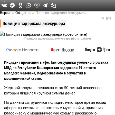
0
0
0
Версия в Башкирии
Версия
//
Общество
//
Полиция задержала лжекурьера
1672
Полиция задержала лжекурьера
Полиция задержала лжекурьера (фото:pxhere)
Инцидент произошёл в Уфе. Там сотрудники уголовного розыска
МВД по Республике Башкортостан задержали 19-летнего
молодого человека, подозреваемого в соучастии в
мошеннической схеме.
Жертвой злоумышленников стал 90-летний пенсионер,
который лишился крупной суммы денег.
По данным сотрудников полиции, некоторое время назад
аферисты связались с пожилым мужчиной и, применив
классическую мошенническую схему с рассказом о