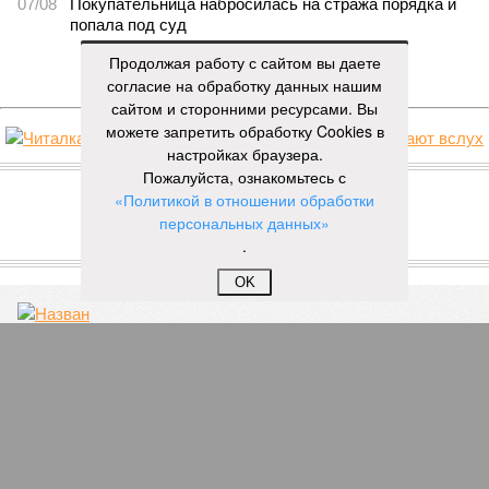
07/08
Покупательница набросилась на стража порядка и
попала под суд
Продолжая работу с сайтом вы даете
ЕЩЕ НОВОСТИ
согласие на обработку данных нашим
сайтом и сторонними ресурсами. Вы
можете запретить обработку Cookies в
настройках браузера.
НОВОСТИ ПАРТНЕРОВ
Пожалуйста, ознакомьтесь с
«Политикой в отношении обработки
персональных данных»
Новости smi2.ru
.
ЕЩЕ ИЗ РАЗДЕЛА «ОБЩЕСТВО»
OK
Назван новый размер средней заработной
платы в Башкирии