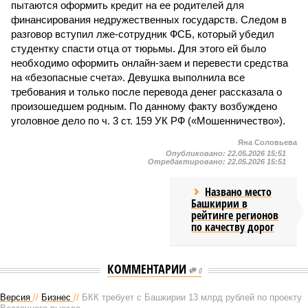
пытаются оформить кредит на ее родителей для
финансирования недружественных государств. Следом в
разговор вступил лже-сотрудник ФСБ, который убедил
студентку спасти отца от тюрьмы. Для этого ей было
необходимо оформить онлайн-заем и перевести средства
на «безопасные счета». Девушка выполнила все
требования и только после перевода денег рассказала о
произошедшем родным. По данному факту возбуждено
уголовное дело по ч. 3 ст. 159 УК РФ («Мошенничество»).
Яна Соловьева
Опубликовано:
22.05.2026 15:51
Отредактировано:
22.05.2026 15:51
Названо место
Башкирии в
рейтинге регионов
по качеству дорог
КОММЕНТАРИИ
0
Версия
//
Бизнес
//
БКК требует с Башкирии 13 млрд рублей по проекту