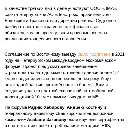
В качестве третьих лиц в деле участвуют ООО «ЛМА»,
санкт-петербургское АО «Ленстрой», правительство
Башкирии и Транспортная дирекция региона. Судебное
разбирательство затрагивает как финансовые
обязательства по проекту, так и правовые аспекты
реализации концессионного соглашения.
Соглашение по Восточному выезду
было подписано
в 2021
году на Петербургском международном экономическом
форуме. Проект предусматривал завершение
строительства автодорожного тоннеля длиной более 1,2
км, возведение мостового перехода через реку Уфу с
эстакадной частью протяжённостью более 2,6 км и
создание участка платной скоростной автомобильной
дороги длиной 10 км с прямым выходом на М5.
На форуме
Радию Хабирову
,
Андрею Костину
и
генеральному директору «Башкирской концессионной
компании»
Асабали Закавову
были вручены сертификаты
о соответствии проекта требованиям методики IRIIS,