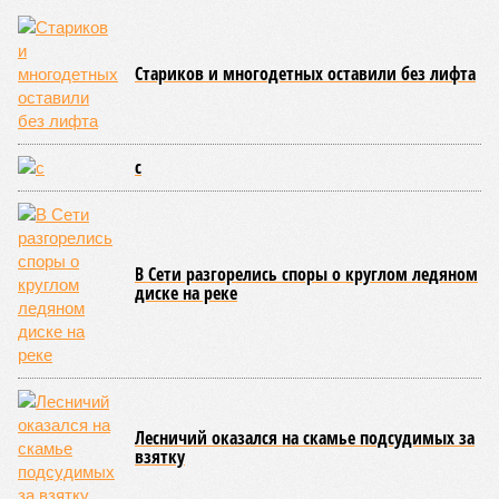
на заседании правительства Республики Башкортостан
объявлено о планах выделить . Как обратил внимание
вице-премьер и министр промышленности, энергетики и
инноваций РБ
Александр Шельдяев
, в республике
ведется системная работа по выполнению задач
технологического лидерства, поставленных руководством
страны.
Премьер-министр правительства Башкортостана
Андрей
Назаров
отметил, что основным драйвером развития
региональной промышленности должны выступить
обрабатывающие производства.
«При этом одной из ключевых задач остается
максимальное вовлечение предприятий республики в
реализацию проектов обеспечения технологического
лидерства и независимости. По ряду направлений мы
показываем хорошие результаты, например в части
беспилотных авиационных систем», – указал Назаров.
На развитие этой сферы республика привлекла
дополнительно 1,3 миллиарда рублей в рамках