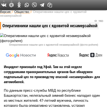
0
0
0
Версия в Башкирии
Версия
//
Общество
//
Оперативники нашли цех с ядовитой
незамерзайкой
1903
Оперативники нашли цех с ядовитой незамерзайкой
Оперативники нашли цех с ядовитой незамерзайкой (фото:pxhere)
Инцидент произошёл под Уфой. Там на этой неделе
сотрудниками праоохранительных органов был обнаружен
подпольный цех по производству опасной «незамерзайки» для
автомобилей.
По данным пресс-службы МВД по республике
Башкортостан, нелегальный зимний бизнес наладил один
из местных жителей. 47-летний мужчина, личность
которого была оперативно установлена, устроил