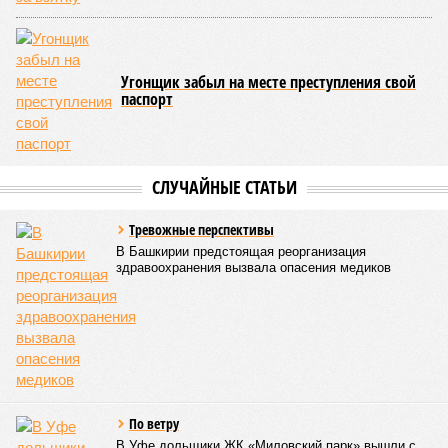
одноименного национального проекта. Большая часть этих
средств предназначена для оснащения центра дронов на
базе технопарка «Зубово».
Кроме того, в регионе планируется увеличить число малых
технологических компаний до 150, а также довести
количество резидентов инновационного центра «Сколково»
из Башкортостана до 60.
Как
отмечают
эксперты, общероссийская ситуация в
промышленности сильно разнится по отраслям. Наиболее
уверенный рост демонстрируют производства, связанные с
оборонно-промышленным комплексом, беспилотниками, а
также фармацевтика, медицинская и химическая
промышленность. В то же время в других гражданских
отраслях, столкнувшихся со снижением спроса,
наблюдается отрицательная динамика.
Поскольку в Башкирии существенная часть средств
выделяется в рамках нацпроекта «Беспилотные
авиационные системы», данное направление здесь
считается одним из наиболее перспективных