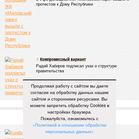
В 2025 году общий объем господдержки промышленности
республики также составлял 2 миллиарда рублей, из
которых 1,6 миллиарда было направлено на развитие
инфраструктуры.
Вячеслав Буйнов
Опубликовано:
23.01.2026 13:59
Отредактировано:
23.01.2026 13:59
Выпускник стал
жертвой
мошенников и
отдал им деньги на
одежду
Продолжая работу с сайтом вы даете
согласие на обработку данных нашим
сайтом и сторонними ресурсами. Вы
КОММЕНТАРИИ
0
можете запретить обработку Cookies в
настройках браузера.
ПОСЛЕДНИЕ НОВОСТИ
Пожалуйста, ознакомьтесь с
«Политикой в отношении обработки
06/08
Туристы стали чаще приезжать в Башкирию
персональных данных»
05/08
Гостинице «Бирск» не нашли нового владельца
.