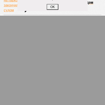
05/08
Правила проверок такси изменились
OK
05/08
Уголовное дело экс-главы «Башкиравтодора»
рассмотрят в кассации
05/08
В Башкирии гостья лишилась 600 тысяч рублей во
время застолья
ЕЩЕ НОВОСТИ
НОВОСТИ ПАРТНЕРОВ
Новости smi2.ru
ЕЩЕ ИЗ РАЗДЕЛА «ОБЩЕСТВО»
Стариков и многодетных оставили без лифта