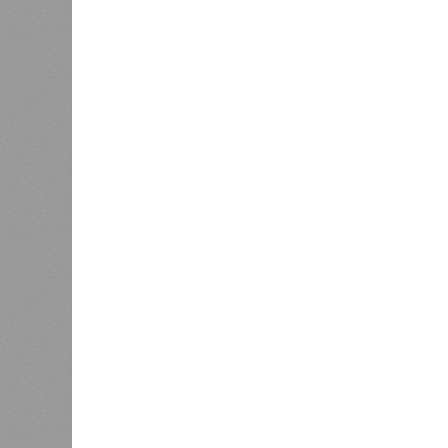
Версия
//
Власть
//
Раскрыта выделенная на развитие пром
План на миллиарды
Раскрыта выделенная на развитие промышленн
Раскрыта выделенная на разви
(изо
В РАЗДЕЛЕ
Стало и
0
Башкири
«Мост» в Поднебесную
часть э
0
О план
регион
Недорасходовали
заседа
0
объявл
премьер и министр промышленности