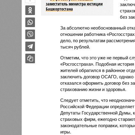
0
заместитель министра юстиции
заключ
Башкортостана
страхо
без за
За абсолютно необоснованный отка
отношении работника «Росгосстра
дело, по результатам рассмотрени
тысяч рублей.
Отметим, что это уже не первый с
«Росгосстраха». Подобная истори
жителей обратился в районное отде
заключить договор ОСАГО, однако 
отказался оформить договор без за
страхованию жизни и здоровья.
Следует отметить, что неоднознач
Российской Федерации определяет п
Депутаты Государственной Думы, к
страховых фирм, ежегодно старают
законодательные поправки, котор
игры.