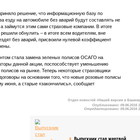
приняло решение, что информационную базу по
 езду на автомобиле без аварий будут составлять не
а займутся этим сами страховые компании. В итоге
решили обнулить – в итоге всем водителям, вне
и ездят без аварий, присвоили нулевой коэффициент
нены.
нтом стала замена зеленых полисов ОСАГО на
заторы данной акции, поспособствует уменьшению
полисов на рынке. Теперь некоторые страховщики
договоры на основании того, что новые розовые полисы
му июня, а старые «закончились», сообщает
Отдел новостей «Нашей версии в Башки
Опубликовано:
09.06.2016 
Отредактировано:
09.06.2016 
Выпускник стал жертвой