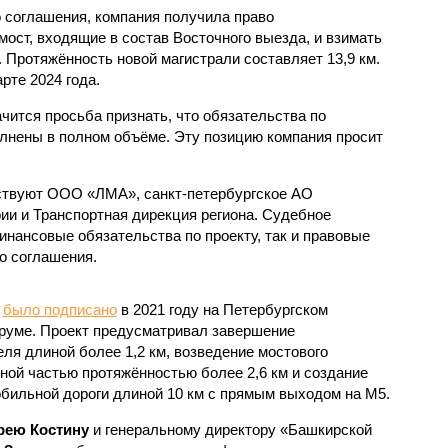
 соглашения, компания получила право
 мост, входящие в состав Восточного выезда, и взимать
. Протяжённость новой магистрали составляет 13,9 км.
рте 2024 года.
чится просьба признать, что обязательства по
лнены в полном объёме. Эту позицию компания просит
аствуют ООО «ЛМА», санкт-петербургское АО
ии и Транспортная дирекция региона. Судебное
инансовые обязательства по проекту, так и правовые
о соглашения.
у
было подписано
в 2021 году на Петербургском
уме. Проект предусматривал завершение
ля длиной более 1,2 км, возведение мостового
ной частью протяжённостью более 2,6 км и создание
обильной дороги длиной 10 км с прямым выходом на М5.
рею Костину
и генеральному директору «Башкирской