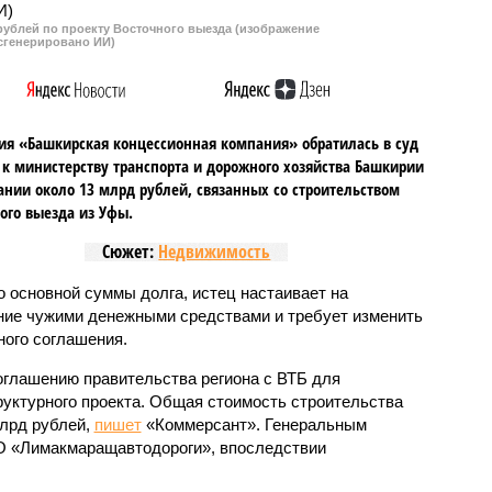
рублей по проекту Восточного выезда (изображение
сгенерировано ИИ)
я «Башкирская концессионная компания» обратилась в суд
 к министерству транспорта и дорожного хозяйства Башкирии
ании около 13 млрд рублей, связанных со строительством
ого выезда из Уфы.
Сюжет:
Недвижимость
 основной суммы долга, истец настаивает на
ние чужими денежными средствами и требует изменить
ого соглашения.
соглашению правительства региона с ВТБ для
уктурного проекта. Общая стоимость строительства
млрд рублей,
пишет
«Коммерсант». Генеральным
 «Лимакмаращавтодороги», впоследствии