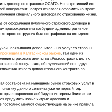
ить договор по страховке ОСАГО. Но встретивший его
вой консультант наотрез отказался оформить контракт
ключения специального договора по страхованию жизни.
з от оформления публичного страхового договора в
ха» правоохранители возбудили административное
я которого сотрудник был оштрафован на пятьдесят
лучай навязывания дополнительных услуг со стороны
я
произошла в Калтасинском районе
, там один из
ление страхового агентства «Росгосстрах» с целью
страховой консультант, обслуживавший его, вдруг
ключения некоего дополнительного контракта по
ная обстановка на нынешнем рынке страховых услуг в
олитику данного сегмента уже не первый год.
оторые откровенно лоббируют интересы близких им
ся придумать новые хитрые «уловки» и
ые постоянно меняют существующие на рынке правила