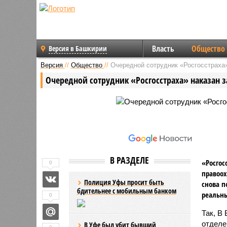
Власть
Общество
Версия в Башкирии
Версия
//
Общество
//
Очередной сотрудник «Росгосстраха»
Очередной сотрудник «Росгосстраха» наказан з
В РАЗДЕЛЕ
«Росгос
0
правоох
Полиция Уфы просит быть
снова п
бдительнее с мобильным банком
реальны
0
Так, В
отделе
В Уфе был убит бывший