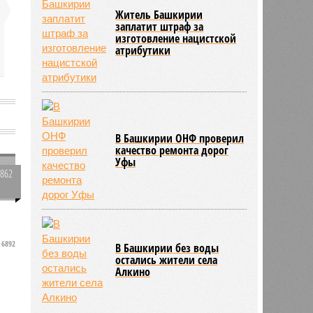
Житель Башкирии
заплатит штраф за
изготовление нацистской
атрибутики
В Башкирии ОНФ проверил
качество ремонта дорог
Уфы
2862
0
6892
В Башкирии без воды
остались жители села
Алкино