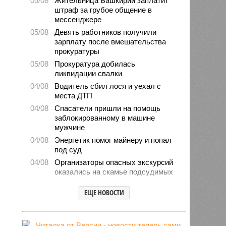
05/08
Жительница Башкирии заплатит
штраф за грубое общение в
мессенджере
05/08
Девять работников получили
зарплату после вмешательства
прокуратуры
05/08
Прокуратура добилась
ликвидации свалки
04/08
Водитель сбил лося и уехал с
места ДТП
04/08
Спасатели пришли на помощь
заблокированному в машине
мужчине
04/08
Энергетик помог майнеру и попал
под суд
04/08
Организаторы опасных экскурсий
оказались на скамье подсудимых
04/08
Башкирия нарастила импорт
ЕЩЕ НОВОСТИ
овощей и фруктов
03/08
Мошенники попытались обмануть
директора магазина