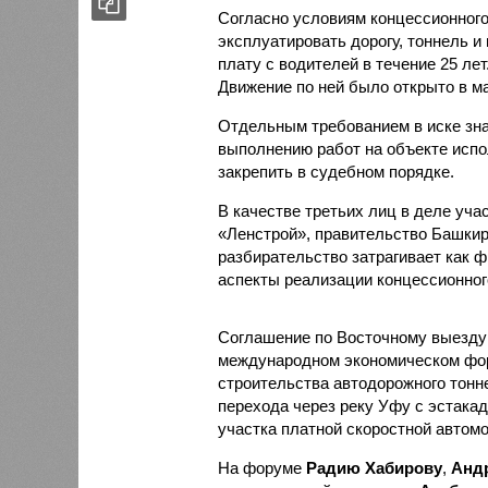
Согласно условиям концессионного
эксплуатировать дорогу, тоннель и
плату с водителей в течение 25 лет
Движение по ней было открыто в ма
Отдельным требованием в иске зна
выполнению работ на объекте испо
закрепить в судебном порядке.
В качестве третьих лиц в деле уч
«Ленстрой», правительство Башкир
разбирательство затрагивает как ф
аспекты реализации концессионног
Соглашение по Восточному выезд
международном экономическом фор
строительства автодорожного тонне
перехода через реку Уфу с эстакад
участка платной скоростной автом
На форуме
Радию Хабирову
,
Анд