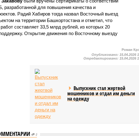
 Закавову
были вручены сертификаты о соответствии
S, разработанной для повышения качества и
оектов. Радий Хабиров тогда назвал Восточный выезд
ктом на территории Башкортостана и отметил, что
абот составляет 33,5 млрд рублей, из которых 20
поддержку. Открытие движения по Восточному выезду
Роман Кр
Опубликовано:
15.04.2026 
Отредактировано:
15.04.2026 
Выпускник стал жертвой
мошенников и отдал им деньги
на одежду
ОММЕНТАРИИ
0