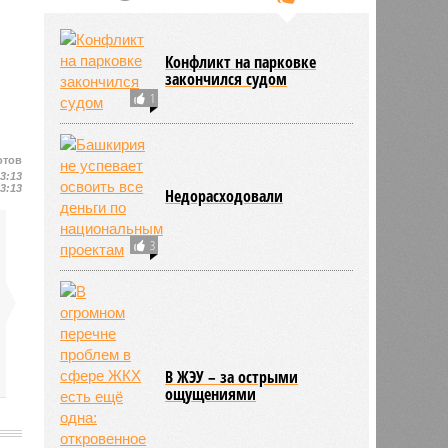
Конфликт на парковке
закончился судом
1
отов
13:13
13:13
Недорасходовали
3
В ЖЭУ – за острыми
ощущениями