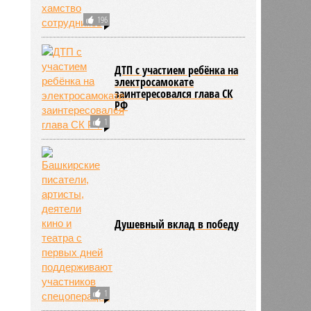
196
8455
ДТП с участием ребёнка на
электросамокате
заинтересовался глава СК
РФ
1
Душевный вклад в победу
1