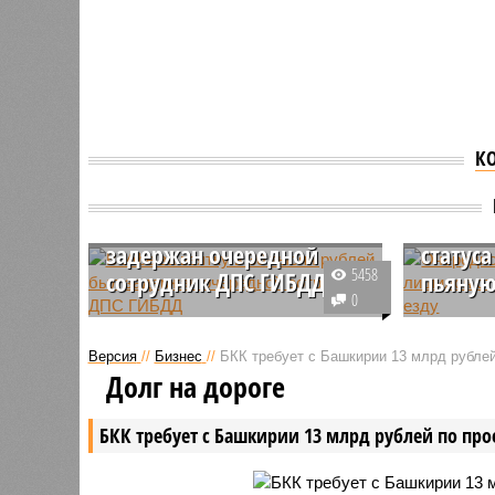
К
В Уфе за взятку в 30
Очеред
тысяч рублей был
Башки
задержан очередной
статуса
5458
сотрудник ДПС ГИБДД
пьяную
0
Сотрудник полка ДПС ГИБДД
В Балтач
управления МВД по Уфе был
Башкирии
Версия
//
Бизнес
//
БКК требует с Башкирии 13 млрд рублей
задержан за взятку в 30 тысяч
Староянб
Долг на дороге
рублей, причем с водителя.
уволили 
находящегося в состоянии
езде. На
БКК требует с Башкирии 13 млрд рублей по про
алкогольного опьянения.
умудрилс
попастьс
сотрудни