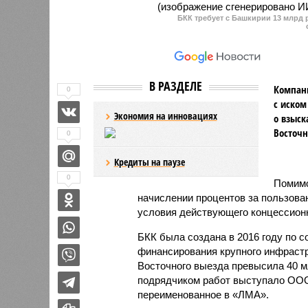
БКК требует с Башкирии 13 млрд 
В РАЗДЕЛЕ
Компани
0
с иском
Экономия на инновациях
о взыск
Восточн
0
Кредиты на паузе
0
Помимо
начислении процентов за пользова
условия действующего концессионн
БКК была создана в 2016 году по 
финансирования крупного инфрастр
Восточного выезда превысила 40 
подрядчиком работ выступало ООО
переименованное в «ЛМА».