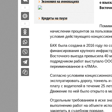
Экономия на инновациях
о взыск
Восточн
0
Кредиты на паузе
0
Помимо
начислении процентов за пользова
условия действующего концессионн
БКК была создана в 2016 году по 
финансирования крупного инфрастр
Восточного выезда превысила 40 
подрядчиком работ выступало ООО
переименованное в «ЛМА».
Согласно условиям концессионного
эксплуатировать дорогу, тоннель и
плату с водителей в течение 25 лет
Движение по ней было открыто в ма
Отдельным требованием в иске зна
выполнению работ на объекте испо
закрепить в судебном порядке.