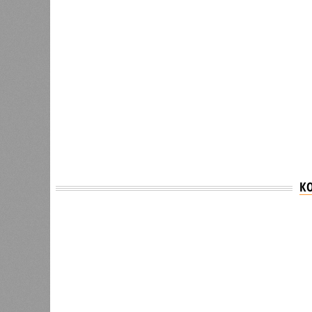
К
Версия
//
Власть
//
Раскрыта выделенная на развитие пром
План на миллиарды
Раскрыта выделенная на развитие промышленн