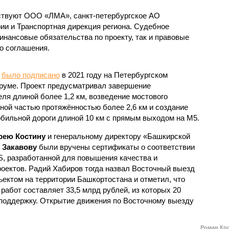
аствуют ООО «ЛМА», санкт-петербургское АО
ии и Транспортная дирекция региона. Судебное
инансовые обязательства по проекту, так и правовые
о соглашения.
у
было подписано
в 2021 году на Петербургском
уме. Проект предусматривал завершение
ля длиной более 1,2 км, возведение мостового
ной частью протяжённостью более 2,6 км и создание
обильной дороги длиной 10 км с прямым выходом на М5.
рею Костину
и генеральному директору «Башкирской
 Закавову
были вручены сертификаты о соответствии
S, разработанной для повышения качества и
оектов. Радий Хабиров тогда назвал Восточный выезд
ктом на территории Башкортостана и отметил, что
абот составляет 33,5 млрд рублей, из которых 20
поддержку. Открытие движения по Восточному выезду
Роман Кр