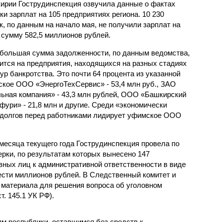
ирии Гострудинспекция озвучила данные о фактах
ки зарплат на 105 предприятиях региона. 10 230
к, по данным на начало мая, не получили зарплат на
сумму 582,5 миллионов рублей.
большая сумма задолженности, по данным ведомства,
ится на предприятия, находящихся на разных стадиях
ур банкротства. Это почти 64 процента из указанной
ское ООО «ЭнергоТехСервис» - 53,4 млн руб., ЗАО
ьная компания» - 43,3 млн рублей, ООО «Башкирский
фури» - 21,8 млн и другие. Среди «экономически
у долгов перед работниками лидирует уфимское ООО
месяца текущего года Гострудинспекция провела по
ерки, по результатам которых вынесено 147
вных лиц к административной ответственности в виде
сти миллионов рублей. В Следственный комитет и
 материала для решения вопроса об уголовном
. 145.1 УК РФ).
м республики, оставшимся без средств к