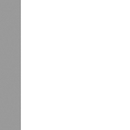
Раскрыта выделенная на разви
(изо
В РАЗДЕЛЕ
Стало и
0
Башкири
«Мост» в Поднебесную
часть э
0
О план
регион
Недорасходовали
заседа
0
объявл
премьер и министр промышленности
республике ведется системная раб
поставленных руководством стран
Премьер-министр правительства 
драйвером развития регионально
производства.
«При этом одной из ключевых зад