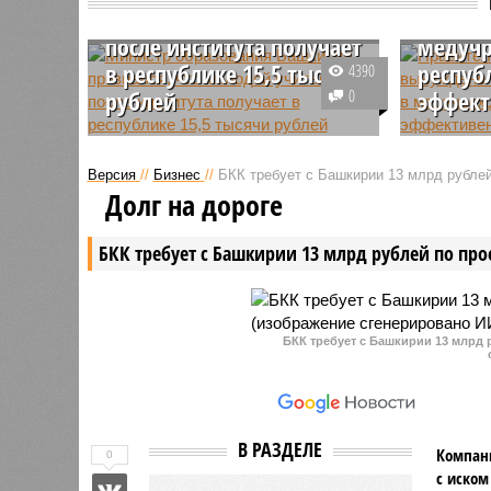
что молодой учитель
что аут
после института получает
медуч
в республике 15,5 тысячи
респуб
4390
рублей
0
эффект
В Башкирии не выполняются
На совещ
знаменитые майские 2012-го года
республи
Версия
//
Бизнес
//
БКК требует с Башкирии 13 млрд рублей
указы президента РФ о
привлече
Долг на дороге
зарплатах учителям. Реально
учрежден
многие педагоги в республике
Башкирии
БКК требует с Башкирии 13 млрд рублей по про
получают вдвое меньше средней
снизило 
зарплаты по региону.
услуг.
БКК требует с Башкирии 13 млрд 
В РАЗДЕЛЕ
Компани
0
с иском