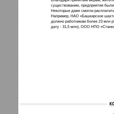
существованию, предприятия были
Некоторые даже смогли расплатить
Например, НАО «Башкирское шахто
должно работникам более 23 млн 
дату - 31,5 млн), ООО НПО «Станко
К
Министр образования
Правит
Башкирии признался,
вынужд