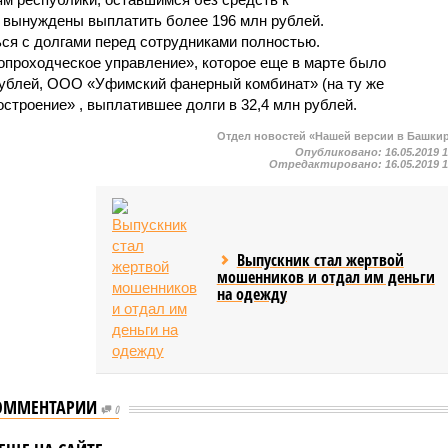
 вынуждены выплатить более 196 млн рублей.
ся с долгами перед сотрудниками полностью.
проходческое управление», которое еще в марте было
рублей, ООО «Уфимский фанерный комбинат» (на ту же
строение» , выплатившее долги в 32,4 млн рублей.
Отдел новостей «Нашей версии в Башки
Опубликовано:
16.05.2019 
Отредактировано:
16.05.2019 
Выпускник стал жертвой
мошенников и отдал им деньги
на одежду
ОММЕНТАРИИ
ельство Башкирии
0
ено признать,
Врио главы Башкирии