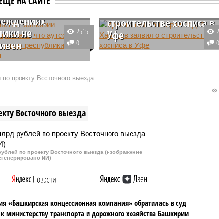
ЕЩЕ НА САЙТЕ
сорсинг в
Радий Хабиров заявил о
реждениях
строительстве хосписа в
лики не
2515
Уфе
ивен
0
В Башкирии врило главы
ании в правительстве
республики Радий Хабиров на
ки признано, что
встрече с учредителем
 по проекту Восточного выезда
ние к работе в
благотворительного фонда
иях здравоохранения
«Вера» Нютой Федермессер
 сторонних организаций
заявил о строительстве хосписа
екту Восточного выезда
качество медицинских
в Уфе.
рублей по проекту Восточного выезда (изображение
сгенерировано ИИ)
я «Башкирская концессионная компания» обратилась в суд
 к министерству транспорта и дорожного хозяйства Башкирии