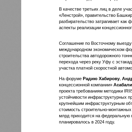
В качестве третьих лиц в деле уч
«Ленстрой», правительство Башкир
разбирательство затрагивает как ф
аспекты реализации концессионног
Соглашение по Восточному выезд
международном экономическом фор
строительства автодорожного тонне
перехода через реку Уфу с эстакад
участка платной скоростной автом
На форуме
Радию Хабирову
,
Анд
концессионной компании»
Асабали
проекта требованиям методики IRII
устойчивости инфраструктурных пр
крупнейшим инфраструктурным объе
стоимость строительно-монтажных р
млрд приходится на федеральную 
планировалось в 2024 году.