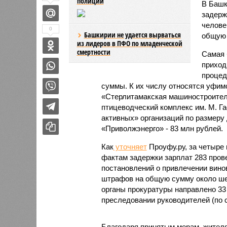
полиции
В Башк
задерж
челове
0
Башкирии не удается вырваться
общую 
из лидеров в ПФО по младенческой
смертности
Самая 
приход
процед
суммы. К их числу относятся уфим
«Стерлитамакская машиностроител
птицеводческий комплекс им. М. Га
активных» организаций по размер
«Приволжэнерго» - 83 млн рублей.
Как
уточняет
Проуфу.ру, за четыре 
фактам задержки зарплат 283 пров
постановлений о привлечении вино
штрафов на общую сумму около ше
органы прокуратуры направлено 33
преследовании руководителей (по ст
Благодаря принятым мерам, жителя