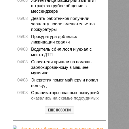
05/08
Жительница Башкирии заплатит
штраф за грубое общение в
мессенджере
05/08
Девять работников получили
зарплату после вмешательства
прокуратуры
05/08
Прокуратура добилась
ликвидации свалки
04/08
Водитель сбил лося и уехал с
места ДТП
04/08
Спасатели пришли на помощь
заблокированному в машине
мужчине
04/08
Энергетик помог майнеру и попал
под суд
04/08
Организаторы опасных экскурсий
оказались на скамье подсудимых
04/08
Башкирия нарастила импорт
ЕЩЕ НОВОСТИ
овощей и фруктов
03/08
Мошенники попытались обмануть
директора магазина