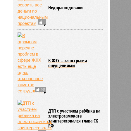
Недорасходовали
3
В ЖЭУ – за острыми
ощущениями
196
ДТП с участием ребёнка на
электросамокате
заинтересовался глава СК
РФ