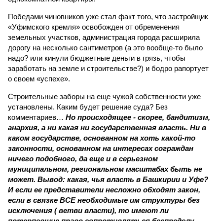
Победами чиновников уже стал факт того, что застройщик
«Уфимского кремля» освобожден от обременения
земельных участков, администрация города расширила
дорогу на несколько сантиметров (а это вообще-то было
надо? или кинули бюджетные деньги в грязь, чтобы
заработать на земле и строительстве?) и бодро рапортует
о своем «успехе».
Строительные заборы на еще чужой собственности уже
установлены. Каким будет решение суда? Без
комментариев…
Но происходящее - скорее, бандитизм,
анархия, а ни какая ни государственная власть. Ни в
каком государстве, основанном на хоть какой-то
законности, основанном на интересах сограждан
ничего подобного, да еще и в серьезном
муниципальном, региональном масштабах быть не
может. Вывод: какая, чья власть в Башкирии и Уфе?
И если ее представители несложно обходят закон,
если в связке ВСЕ необходимые им структуры без
исключения ( ветви власти), то имеют ли
потерпевшие право сопротивляться беспределу