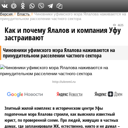
5
1
2
Версия в Башкирии
Версия
//
Власть
//
Чиновники уфимского мэра Ялалова наживаются на
принудительном расселении частного сектора
4635
Как и почему Ялалов и компания Уфу
застраивают
Чиновники уфимского мэра Ялалова наживаются на
принудительном расселении частного сектора
http://ukreml.ru
Элитный жилой комплекс в историческом центре Уфы
подопечные мэра Ялалова строили, как выяснила известный
юрист, по проверенной схеме. Про людей, живущих в частных
домах, где запланировали ЖК, естественно, никто и не думал –