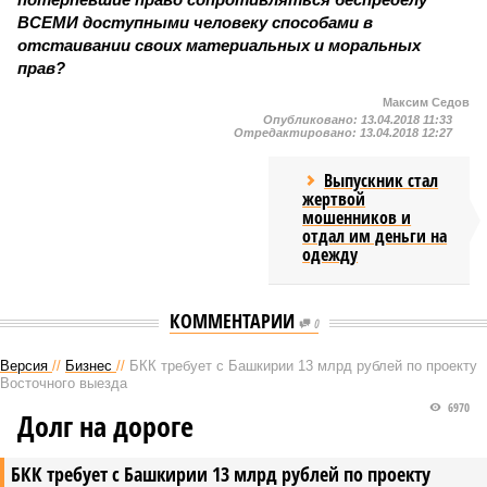
ВСЕМИ доступными человеку способами в
отстаивании своих материальных и моральных
прав?
Максим Седов
Опубликовано:
13.04.2018 11:33
Отредактировано:
13.04.2018 12:27
Выпускник стал
жертвой
мошенников и
отдал им деньги на
одежду
КОММЕНТАРИИ
0
Версия
//
Бизнес
//
БКК требует с Башкирии 13 млрд рублей по проекту
Восточного выезда
6970
Долг на дороге
БКК требует с Башкирии 13 млрд рублей по проекту