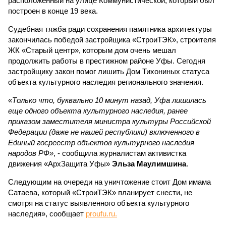
расположенный на улице Коммунистической, который был
построен в конце 19 века.
Судебная тяжба ради сохранения памятника архитектуры
закончилась победой застройщика «СтроиТЭК», строителя
ЖК «Старый центр», которым дом очень мешал
продолжить работы в престижном районе Уфы. Сегодня
застройщику закон помог лишить Дом Тихониных статуса
объекта культурного наследия регионального значения.
«
Только что, буквально 10 минут назад, Уфа лишилась
еще одного объекта культурного наследия, ранее
приказом заместителя министра культуры Российской
Федерации (даже не нашей республики) включенного в
Единый госреестр объектов культурного наследия
народов РФ»
, - сообщила журналистам активистка
движения «АрхЗащита Уфы»
Эльза Маулимшина
.
Следующим на очереди на уничтожение стоит Дом имама
Сатаева, который «СтроиТЭК» планирует снести, не
смотря на статус выявленного объекта культурного
наследия», сообщает
proufu.ru.