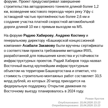
форуме. Проект предусматривал завершение
строительства автодорожного тоннеля длиной более 1,2
км, возведение мостового перехода через реку Уфу с
эстакадной частью протяжённостью более 2,6 км и
создание участка платной скоростной автомобильной
дороги длиной 10 км с прямым выходом на М5.
На форуме
Радию Хабирову
,
Андрею Костину
и
генеральному директору «Башкирской концессионной
компании»
Асабали Закавову
были вручены сертификаты
о соответствии проекта требованиям методики IRIIS,
разработанной для повышения качества и устойчивости
инфраструктурных проектов. Радий Хабиров тогда назвал
Восточный выезд крупнейшим инфраструктурным
объектом на территории Башкортостана и отметил, что
стоимость строительно-монтажных работ составляет 33,5
млрд рублей, из которых 20 млрд приходится на
федеральную поддержку. Открытие движения по
Восточному выезду планировалось в 2024 году.
Роман Кротов
Опубликовано:
15.04.2026 13:13
Отредактировано:
15.04.2026 13:13