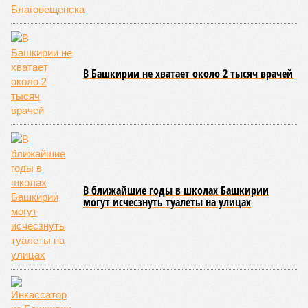
реализацию проектов обеспечения технологического
лидерства и независимости. По ряду направлений мы
показываем хорошие результаты, например в части
беспилотных авиационных систем», – указал Назаров.
На развитие этой сферы республика привлекла
дополнительно 1,3 миллиарда рублей в рамках
одноименного национального проекта. Большая часть этих
средств предназначена для оснащения центра дронов на
базе технопарка «Зубово».
Кроме того, в регионе планируется увеличить число малых
технологических компаний до 150, а также довести
количество резидентов инновационного центра «Сколково»
из Башкортостана до 60.
Как
отмечают
эксперты, общероссийская ситуация в
промышленности сильно разнится по отраслям. Наиболее
уверенный рост демонстрируют производства, связанные с
оборонно-промышленным комплексом, беспилотниками, а
также фармацевтика, медицинская и химическая