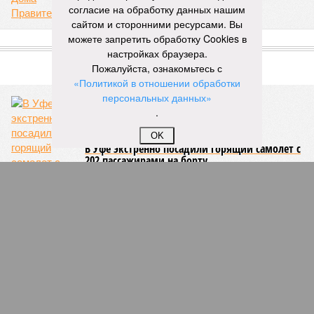
согласие на обработку данных нашим
ЕЩЕ ИЗ РАЗДЕЛА «ОБЩЕСТВО»
сайтом и сторонними ресурсами. Вы
можете запретить обработку Cookies в
настройках браузера.
Пожалуйста, ознакомьтесь с
Очередной межнациональный конфликт
«Политикой в отношении обработки
едва не произошел в Башкирии
персональных данных»
.
OK
В Башкирии избили сына предпринимателя-
пикетчика из Благовещенска
В Башкирии не хватает около 2 тысяч врачей