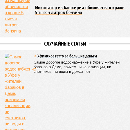
промышленность. В то же время в других гражданских
отраслях, столкнувшихся со снижением спроса,
наблюдается отрицательная динамика.
Поскольку в Башкирии существенная часть средств
выделяется в рамках нацпроекта «Беспилотные
авиационные системы», данное направление здесь
считается одним из наиболее перспективных
В 2025 году общий объем господдержки промышленности
республики также составлял 2 миллиарда рублей, из
которых 1,6 миллиарда было направлено на развитие
инфраструктуры.
Вячеслав Буйнов
Опубликовано:
23.01.2026 13:59
Отредактировано:
23.01.2026 13:59
Названо место
Башкирии в
рейтинге регионов
по качеству дорог