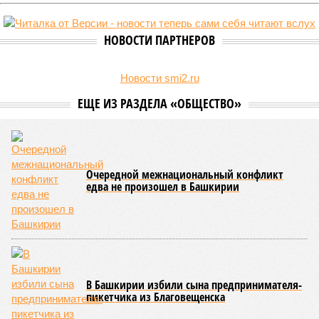
Стало известно, что в 2026 году на развитие промышленного
сектора Башкирии будет направлено более 2 миллиардов рублей.
Большую часть этих средств выделят из федерального бюджета.
О планах выделить на поддержку промышленного сектора
региона в 2026 году 2 миллиарда рублей было объявлено
на заседании правительства Республики Башкортостан
объявлено о планах выделить . Как обратил внимание
вице-премьер и министр промышленности, энергетики и
инноваций РБ
Александр Шельдяев
, в республике
ведется системная работа по выполнению задач
технологического лидерства, поставленных руководством
страны.
Премьер-министр правительства Башкортостана
Андрей
Назаров
отметил, что основным драйвером развития
региональной промышленности должны выступить
обрабатывающие производства.
«При этом одной из ключевых задач остается
максимальное вовлечение предприятий республики в