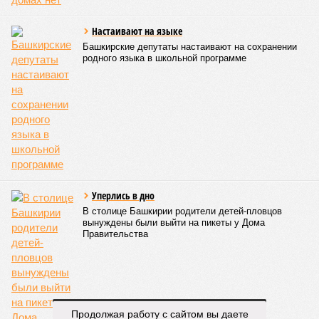
КОММЕНТАРИИ
0
ПОСЛЕДНИЕ НОВОСТИ
07/08
Пароль «Моряк» стоил уфимке двух миллионов
07/08
Опекун присвоила деньги подопечной девочки
07/08
Женщина украла у спящего брата деньги и
потратила их на спиртное
07/08
Мошенники начали обманывать покупателей
игровых валют
07/08
Покупательница набросилась на стража порядка и
попала под суд
ЕЩЕ НОВОСТИ
НОВОСТИ ПАРТНЕРОВ
Новости smi2.ru
Продолжая работу с сайтом вы даете