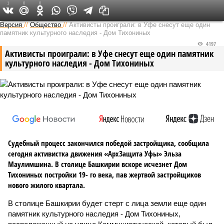
1
0
0
Версия в Башкирии
Версия
//
Общество
//
Активисты проиграли: в Уфе снесут еще один
памятник культурного наследия - Дом Тихониных
4197
Активисты проиграли: в Уфе снесут еще один памятник
культурного наследия - Дом Тихониных
Судебный процесс закончился победой застройщика, сообщила
сегодня активистка движения «АрхЗащита Уфы» Эльза
Маулимшина. В столице Башкирии вскоре исчезнет Дом
Тихониных постройки 19- го века, пав жертвой застройщиков
нового жилого квартала.
В столице Башкирии будет стерт с лица земли еще один
памятник культурного наследия - Дом Тихониных,