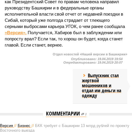
как Президентский Совет по правам человека направил
руководству Башкирии и в федеральные органы
исполнительной власти свой отчет от недавней поездки в
Сибай, который уже полгода страдает от тлеющего
серными выбросами карьера УГОК, о чем ранее сообщала
«Версия».
Получается, Хабиров был в заблуждении или
попросту врал? Если так, то хорош он будет, когда станет
главой. Если станет, вернее.
Отдел новостей «Нашей версии в Башкирии»
Опубликовано:
19.04.2019 19:54
Отредактировано:
19.04.2019 20:07
Выпускник стал
жертвой
мошенников и
отдал им деньги на
одежду
КОММЕНТАРИИ
0
Версия
//
Бизнес
//
БКК требует с Башкирии 13 млрд рублей по проекту
Восточного выезда