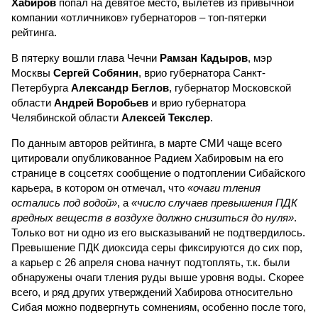
Хабиров
попал на девятое место, вылетев из привычной
компании «отличников» губернаторов – топ-пятерки
рейтинга.
В пятерку вошли глава Чечни
Рамзан Кадыров
, мэр
Москвы
Сергей Собянин
, врио губернатора Санкт-
Петербурга
Александр Беглов
, губернатор Московской
области
Андрей Воробьев
и врио губернатора
Челябинской области
Алексей Текслер
.
По данным авторов рейтинга, в марте СМИ чаще всего
цитировали опубликованное Радием Хабировым на его
странице в соцсетях сообщение о подтоплении Сибайского
карьера, в котором он отмечал, что
«очаги тления
остались под водой»
, а
«число случаев превышения ПДК
вредных веществ в воздухе должно снизиться до нуля»
.
Только вот ни одно из его высказываний не подтвердилось.
Превышение ПДК диоксида серы фиксируются до сих пор,
а карьер с 26 апреля снова начнут подтоплять, т.к. были
обнаружены очаги тления руды выше уровня воды. Скорее
всего, и ряд других утверждений Хабирова относительно
Сибая можно подвергнуть сомнениям, особенно после того,