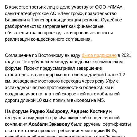
В качестве третьих лиц в деле участвуют ООО «ЛМА»,
санкт-петербургское АО «Ленстрой», правительство
Башкирии и Транспортная дирекция региона. Судебное
разбирательство затрагивает как финансовые
обязательства по проекту, так и правовые аспекты
реализации концессионного соглашения.
Соглашение по Восточному выезду
было подписано
в 2021
году на Петербургском международном экономическом
форуме. Проект предусматривал завершение
строительства автодорожного тоннеля длиной более 1,2
км, возведение мостового перехода через реку Уфу с
эстакадной частью протяжённостью более 2,6 км и
создание участка платной скоростной автомобильной
дороги длиной 10 км с прямым выходом на М5.
На форуме
Радию Хабирову
,
Андрею Костину
и
генеральному директору «Башкирской концессионной
компании»
Асабали Закавову
были вручены сертификаты
о соответствии проекта требованиям методики IRIIS,
разработанной для повышения качества и устойчивости