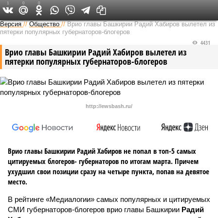
1
0
0
Версия в Башкирии
Версия
//
Общество
//
Врио главы Башкирии Радий Хабиров вылетел из
пятерки популярных губернаторов-блогеров
4431
Врио главы Башкирии Радий Хабиров вылетел из
пятерки популярных губернаторов-блогеров
http://ewsbash.ru/
Врио главы Башкирии Радий Хабиров не попал в топ-5 самых
цитируемых блогеров- губернаторов по итогам марта. Причем
ухудшил свои позиции сразу на четыре пункта, попав на девятое
место.
В рейтинге «Медиалогии» самых популярных и цитируемых
СМИ губернаторов-блогеров врио главы Башкирии
Радий