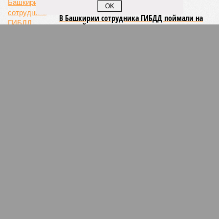
OK
В Башкирии сотрудника ГИБДД поймали на
крупной взятке
В Башкирии за растрату осудили бывшего
депутата
Чиновники, позволившие разрушить
исторический памятник в Башкирии,
отделались выговором