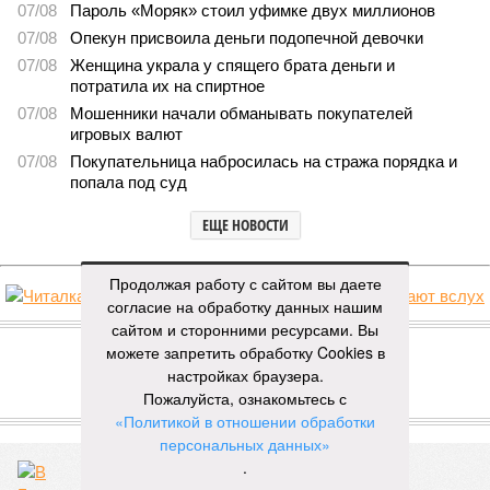
07/08
Пароль «Моряк» стоил уфимке двух миллионов
07/08
Опекун присвоила деньги подопечной девочки
07/08
Женщина украла у спящего брата деньги и
потратила их на спиртное
07/08
Мошенники начали обманывать покупателей
игровых валют
07/08
Покупательница набросилась на стража порядка и
попала под суд
ЕЩЕ НОВОСТИ
Продолжая работу с сайтом вы даете
согласие на обработку данных нашим
НОВОСТИ ПАРТНЕРОВ
сайтом и сторонними ресурсами. Вы
можете запретить обработку Cookies в
настройках браузера.
Новости smi2.ru
Пожалуйста, ознакомьтесь с
ЕЩЕ ИЗ РАЗДЕЛА «ВЛАСТЬ»
«Политикой в отношении обработки
персональных данных»
.