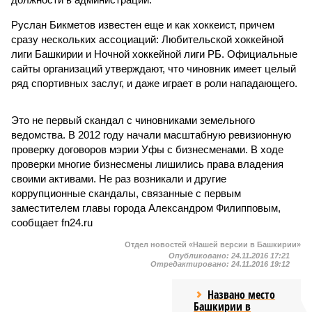
Руслан Бикметов известен еще и как хоккеист, причем
сразу нескольких ассоциаций: Любительской хоккейной
лиги Башкирии и Ночной хоккейной лиги РБ. Официальные
сайты организаций утверждают, что чиновник имеет целый
ряд спортивных заслуг, и даже играет в роли нападающего.
Это не первый скандал с чиновниками земельного
ведомства. В 2012 году начали масштабную ревизионную
проверку договоров мэрии Уфы с бизнесменами. В ходе
проверки многие бизнесмены лишились права владения
своими активами. Не раз возникали и другие
коррупционные скандалы, связанные с первым
заместителем главы города Александром Филипповым,
сообщает fn24.ru
Отдел новостей «Нашей версии в Башкирии»
Опубликовано:
24.11.2016 17:21
Отредактировано:
24.11.2016 19:12
Названо место
Башкирии в