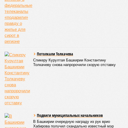
Выпускник стал
жертвой
мошенников и
отдал им деньги на
одежду
КОММЕНТАРИИ
0
ПОСЛЕДНИЕ НОВОСТИ
06/08
Туристы стали чаще приезжать в Башкирию
05/08
Гостинице «Бирск» не нашли нового владельца
05/08
Правила проверок такси изменились
05/08
Уголовное дело экс-главы «Башкиравтодора»
рассмотрят в кассации
05/08
В Башкирии гостья лишилась 600 тысяч рублей во
время застолья
ЕЩЕ НОВОСТИ