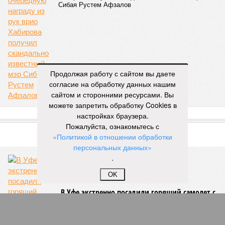
НОВОСТИ ПАРТНЕРОВ
Новости smi2.ru
Продолжая работу с сайтом вы даете
ЕЩЕ ИЗ РАЗДЕЛА «БИЗНЕС»
согласие на обработку данных нашим
сайтом и сторонними ресурсами. Вы
можете запретить обработку Cookies в
настройках браузера.
Пожалуйста, ознакомьтесь с
Правительство Башкирии хочет санировать
аннулированный Центробанком
«Политикой в отношении обработки
Роскомснаббанк
персональных данных»
.
OK
В Уфе осудили мошенницу, похитившую у