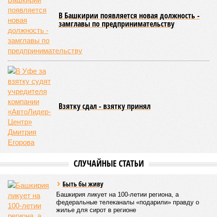
Как
отмечают
эксперты, общероссийская ситуация в
промышленности сильно разнится по отраслям. Наиболее
уверенный рост демонстрируют производства, связанные с
оборонно-промышленным комплексом, беспилотниками, а
также фармацевтика, медицинская и химическая
промышленность. В то же время в других гражданских
отраслях, столкнувшихся со снижением спроса,
наблюдается отрицательная динамика.
Поскольку в Башкирии существенная часть средств
выделяется в рамках нацпроекта «Беспилотные
авиационные системы», данное направление здесь
считается одним из наиболее перспективных
В 2025 году общий объем господдержки промышленности
республики также составлял 2 миллиарда рублей, из
которых 1,6 миллиарда было направлено на развитие
инфраструктуры.
Вячеслав Буйнов
Опубликовано:
23.01.2026 13:59
Отредактировано:
23.01.2026 13:59