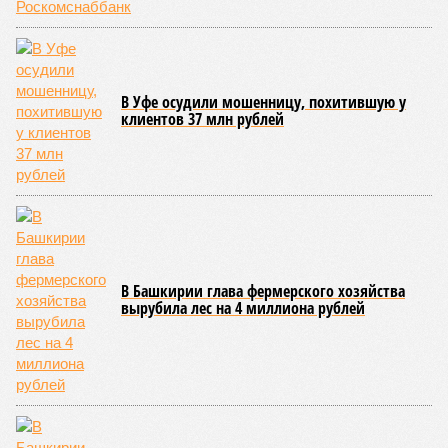
Премьер-министр правительства Башкортостана
Андрей
Назаров
отметил, что основным драйвером развития
региональной промышленности должны выступить
обрабатывающие производства.
«При этом одной из ключевых задач остается
максимальное вовлечение предприятий республики в
реализацию проектов обеспечения технологического
лидерства и независимости. По ряду направлений мы
показываем хорошие результаты, например в части
беспилотных авиационных систем», – указал Назаров.
На развитие этой сферы республика привлекла
дополнительно 1,3 миллиарда рублей в рамках
одноименного национального проекта. Большая часть этих
средств предназначена для оснащения центра дронов на
базе технопарка «Зубово».
Кроме того, в регионе планируется увеличить число малых
технологических компаний до 150, а также довести
количество резидентов инновационного центра «Сколково»
из Башкортостана до 60.