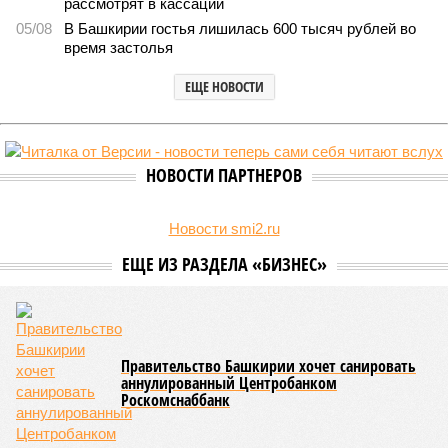
Раскрыта выделенная на развитие промышленности Башкирии в 2026
году сумма (изображение: shedevrum.ai)
Стало известно, что в 2026 году на развитие промышленного
сектора Башкирии будет направлено более 2 миллиардов рублей.
Большую часть этих средств выделят из федерального бюджета.
О планах выделить на поддержку промышленного сектора
региона в 2026 году 2 миллиарда рублей было объявлено
на заседании правительства Республики Башкортостан
объявлено о планах выделить . Как обратил внимание
вице-премьер и министр промышленности, энергетики и
инноваций РБ
Александр Шельдяев
, в республике
ведется системная работа по выполнению задач
технологического лидерства, поставленных руководством
страны.