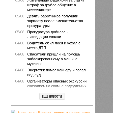
05/08
Жительница Башкирии заплатит
штраф за грубое общение в
мессенджере
05/08
Девять работников получили
зарплату после вмешательства
прокуратуры
05/08
Прокуратура добилась
ликвидации свалки
04/08
Водитель сбил лося и уехал с
места ДТП
04/08
Спасатели пришли на помощь
заблокированному в машине
мужчине
04/08
Энергетик помог майнеру и попал
под суд
04/08
Организаторы опасных экскурсий
оказались на скамье подсудимых
04/08
Башкирия нарастила импорт
ЕЩЕ НОВОСТИ
овощей и фруктов
03/08
Мошенники попытались обмануть
директора магазина