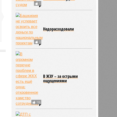
1
Недорасходовали
3
8459
В ЖЭУ – за острыми
ощущениями
196