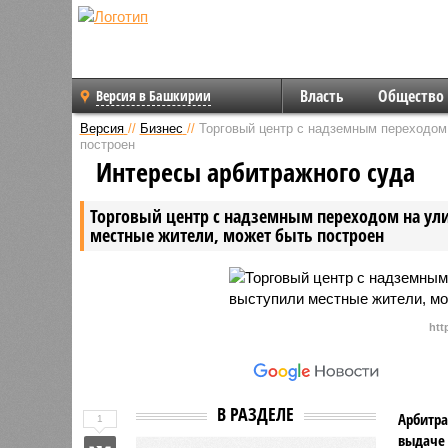
Власть
Общество
Версия в Башкирии
Версия
//
Бизнес
//
Торговый центр с надземным переходом 
построен
Интересы арбитражного суда
Торговый центр с надземным переходом на ули
местные жители, может быть построен
htt
В РАЗДЕЛЕ
Арбитра
1
выдаче 