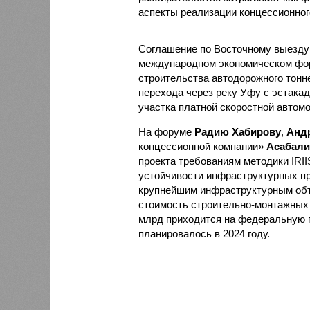
аспекты реализации концессионног
Соглашение по Восточному выезд
международном экономическом фор
строительства автодорожного тонне
перехода через реку Уфу с эстакад
участка платной скоростной автом
На форуме
Радию Хабирову
,
Анд
концессионной компании»
Асабали
проекта требованиям методики IRII
устойчивости инфраструктурных пр
крупнейшим инфраструктурным объе
стоимость строительно-монтажных р
млрд приходится на федеральную 
планировалось в 2024 году.