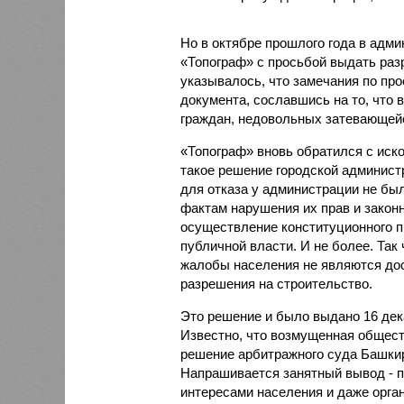
Но в октябре прошлого года в адм
«Топограф» с просьбой выдать раз
указывалось, что замечания по про
документа, сославшись на то, что
граждан, недовольных затевающейс
«Топограф» вновь обратился с иск
такое решение городской администр
для отказа у администрации не был
фактам нарушения их прав и закон
осуществление конституционного п
публичной власти. И не более. Так 
жалобы населения не являются дос
разрешения на строительство.
Это решение и было выдано 16 дека
Известно, что возмущенная общес
решение арбитражного суда Башкир
Напрашивается занятный вывод - п
интересами населения и даже орга