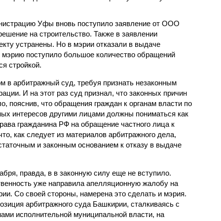
инистрацию Уфы вновь поступило заявление от ООО
решение на строительство. Также в заявлении
екту устранены. Но в мэрии отказали в выдаче
 в мэрию поступило большое количество обращений
я стройкой.
ом в арбитражный суд, требуя признать незаконным
ации. И на этот раз суд признал, что законных причин
о, пояснив, что обращения граждан к органам власти по
ных интересов другими лицами должны пониматься как
рава гражданина РФ на обращение частного лица к
что, как следует из материалов арбитражного дела,
таточным и законным основанием к отказу в выдаче
бря, правда, в в законную силу еще не вступило.
твенность уже направила апелляционную жалобу на
ии. Со своей стороны, намерена это сделать и мэрия.
озиция арбитражного суда Башкирии, сталкиваясь с
нами исполнительной муниципальной власти, на