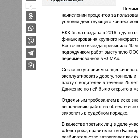
0
Помимо
начислении процентов за пользова
условия действующего концессионн
БКК была создана в 2016 году по 
финансирования крупного инфрастр
Восточного выезда превысила 40 
подрядчиком работ выступало ООО
переименованное в «ЛМА».
Согласно условиям концессионного
эксплуатировать дорогу, тоннель и
плату с водителей в течение 25 лет
Движение по ней было открыто в ма
Отдельным требованием в иске зна
выполнению работ на объекте испо
закрепить в судебном порядке.
В качестве третьих лиц в деле уч
«Ленстрой», правительство Башкир
разбирательство затрагивает как ф