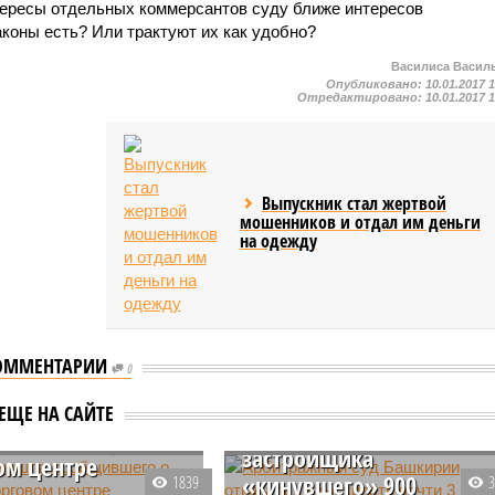
нтересы отдельных коммерсантов суду ближе интересов
аконы есть? Или трактуют их как удобно?
Василиса Васил
Опубликовано:
10.01.2017 
Отредактировано:
10.01.2017 
Выпускник стал жертвой
мошенников и отдал им деньги
на одежду
Арбитражный суд
ОММЕНТАРИИ
Башкирии отказался
0
взыскивать почти 3
я нашла
ЕЩЕ НА САЙТЕ
миллиарда рублей с
вшего о теракте в
застройщика
ом центре
«кинувшего» 900
1839