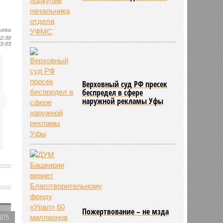
ьева
12:30
13:03
Верховный суд РФ пресек
беспредел в сфере
наружной рекламы Уфы
Пожертвование – не мзда
3075