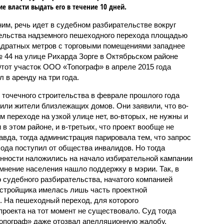
ие власти выдать его в течение 10 дней.
им, речь идет в судебном разбирательстве вокруг
ельства надземного пешеходного перехода площадью
адратных метров с торговыми помещениями западнее
 44 на улице Рихарда Зорге в Октябрьском районе
тот участок ООО «Топограф» в апреле 2015 года
 в аренду на три года.
 точечного строительства в феврале прошлого года
или жители близлежащих домов. Они заявили, что во-
 переходе на узкой улице нет, во-вторых, не нужны и
 этом районе, и в-третьих, что проект вообще не
вда, тогда администрация парировала тем, что запрос
ода поступил от общества инвалидов. Но тогда
нности наложились на начало избирательной кампании
 мнение населения нашло поддержку в мэрии. Так, в
о судебного разбирательства, начатого компанией
астройщика имелась лишь часть проектной
. На пешеходный переход, для которого
проекта на тот момент не существовало. Суд тогда
Топограф» даже отозвал апелляционную жалобу.