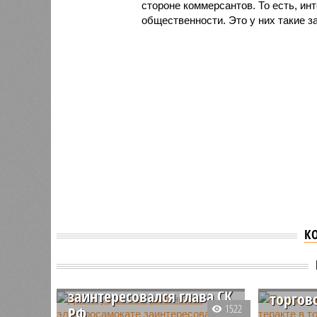
стороне коммерсантов. То есть, и
общественности. Это у них такие з
К
ДТП с участием ребёнка
Полици
на электросамокате
сообщи
заинтересовался глава СК
торгов
1522
РФ