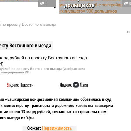
 произошёл в
0
дольщиков
маке. Там сотрудники
анительных органов
С застройщика-банкрота, после
и несовершеннолетнего
которого за счет бюджетных
 по проекту Восточного выезда
оторый ранее позвонил в
средств пришлось достраивать
и сообщил о теракте в
несколько жилых домов в
центре.
Нефтекамске, Арбитражный суд
екту Восточного выезда
Башкирии отказался взыскивать
огромную денежную сумму.
рублей по проекту Восточного выезда (изображение
сгенерировано ИИ)
я «Башкирская концессионная компания» обратилась в суд
 к министерству транспорта и дорожного хозяйства Башкирии
ании около 13 млрд рублей, связанных со строительством
ого выезда из Уфы.
Сюжет:
Недвижимость