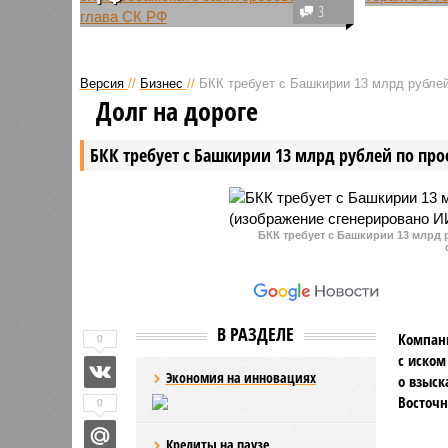
Инцидент
3
В Следственном комитете
Стерлита
Российской Федерации началась
правоохр
процедура особого контроля по
задержал
Версия
//
Бизнес
//
БКК требует с Башкирии 13 млрд рублей
факту резонансного
юношу, к
Долг на дороге
происшествия на дорогах
полицию 
Башкортостана, в котором
торговом 
БКК требует с Башкирии 13 млрд рублей по про
пострадал несовершеннолетний
ребенок.
БКК требует с Башкирии 13 млрд 
В РАЗДЕЛЕ
Компани
0
с иском
Экономия на инновациях
о взыск
Восточн
0
Кредиты на паузе