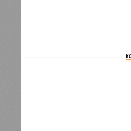
К
Версия
//
Власть
//
Раскрыта выделенная на развитие пром
План на миллиарды
Раскрыта выделенная на развитие промышленн
Раскрыта выделенная на разви
(изо