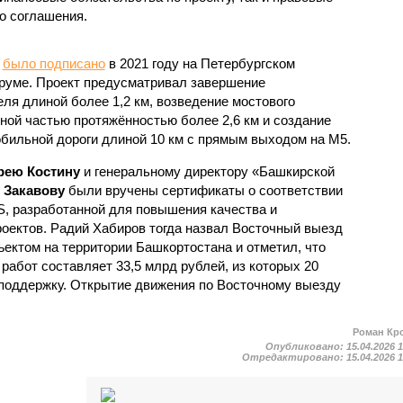
о соглашения.
у
было подписано
в 2021 году на Петербургском
уме. Проект предусматривал завершение
ля длиной более 1,2 км, возведение мостового
ной частью протяжённостью более 2,6 км и создание
обильной дороги длиной 10 км с прямым выходом на М5.
рею Костину
и генеральному директору «Башкирской
 Закавову
были вручены сертификаты о соответствии
S, разработанной для повышения качества и
оектов. Радий Хабиров тогда назвал Восточный выезд
ктом на территории Башкортостана и отметил, что
абот составляет 33,5 млрд рублей, из которых 20
поддержку. Открытие движения по Восточному выезду
Роман Кр
Опубликовано:
15.04.2026 
Отредактировано:
15.04.2026 