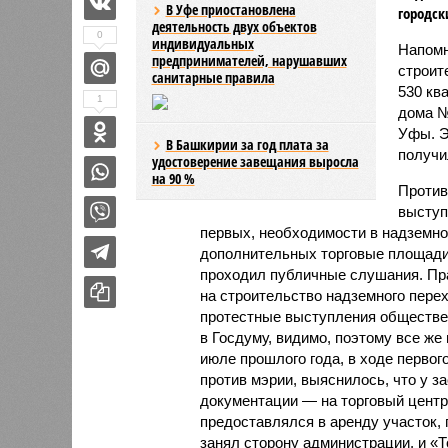
В Уфе приостановлена
городск
деятельность двух объектов
0
индивидуальных
Напомн
предпринимателей, нарушавших
строит
санитарные правила
530 кв
1
дома №
Уфы. Э
В Башкирии за год плата за
получил
удостоверение завещания выросла
на 90 %
Против
выступ
первых, необходимости в надземном
дополнительных торговые площади в
проходил публичные слушания. Пра
на строительство надземного перех
протестные выступления обществе
в Госдуму, видимо, поэтому все же
июле прошлого года, в ходе первог
против мэрии, выяснилось, что у з
документации — на торговый центр
предоставлялся в аренду участок, 
занял сторону администрации, и «