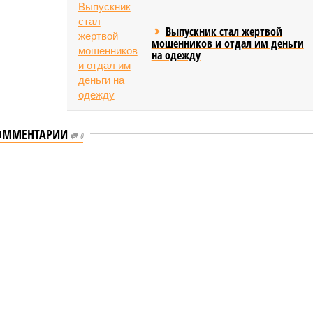
Выпускник стал жертвой
мошенников и отдал им деньги
на одежду
ОММЕНТАРИИ
0
ышленности Башкирии в 2026 году сумма
ости Башкирии в 2026 году сумма
тие промышленности Башкирии в 2026 году сумма
бражение: shedevrum.ai)