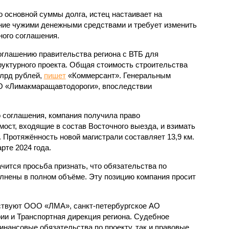
 основной суммы долга, истец настаивает на
ние чужими денежными средствами и требует изменить
ого соглашения.
соглашению правительства региона с ВТБ для
уктурного проекта. Общая стоимость строительства
млрд рублей,
пишет
«Коммерсант». Генеральным
 «Лимакмаращавтодороги», впоследствии
 соглашения, компания получила право
 мост, входящие в состав Восточного выезда, и взимать
. Протяжённость новой магистрали составляет 13,9 км.
рте 2024 года.
чится просьба признать, что обязательства по
лнены в полном объёме. Эту позицию компания просит
аствуют ООО «ЛМА», санкт-петербургское АО
ии и Транспортная дирекция региона. Судебное
инансовые обязательства по проекту, так и правовые