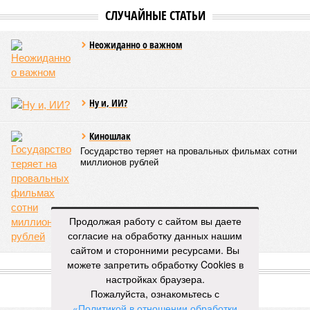
О планах выделить на поддержку промышленного сектора
региона в 2026 году 2 миллиарда рублей было объявлено
на заседании правительства Республики Башкортостан
объявлено о планах выделить . Как обратил внимание
вице-премьер и министр промышленности, энергетики и
инноваций РБ
Александр Шельдяев
, в республике
ведется системная работа по выполнению задач
технологического лидерства, поставленных руководством
страны.
Премьер-министр правительства Башкортостана
Андрей
Назаров
отметил, что основным драйвером развития
региональной промышленности должны выступить
обрабатывающие производства.
Продолжая работу с сайтом вы даете
«При этом одной из ключевых задач остается
согласие на обработку данных нашим
максимальное вовлечение предприятий республики в
сайтом и сторонними ресурсами. Вы
реализацию проектов обеспечения технологического
можете запретить обработку Cookies в
лидерства и независимости. По ряду направлений мы
настройках браузера.
показываем хорошие результаты, например в части
Пожалуйста, ознакомьтесь с
беспилотных авиационных систем», – указал Назаров.
«Политикой в отношении обработки