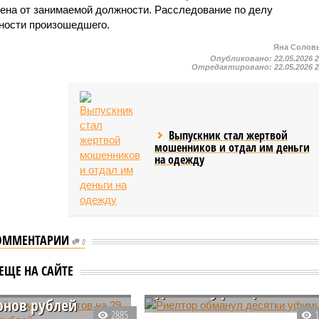
ена от занимаемой должности. Расследование по делу
ности произошедшего.
Яна Солов
Опубликовано:
22.05.2026 
Отредактировано:
22.05.2026 
Выпускник стал жертвой
мошенников и отдал им деньги
на одежду
ОММЕНТАРИИ
0
р обманула
Риелтор обманул
ЕЩЕ НА САЙТЕ
ов на 29
десятки уфимцев
нов рублей
В столице Башкирии раскрыта
2885