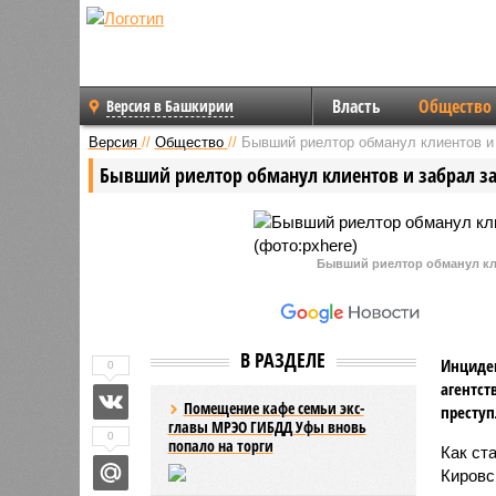
Власть
Общество
Версия в Башкирии
Версия
//
Общество
//
Бывший риелтор обманул клиентов и 
Бывший риелтор обманул клиентов и забрал за
Бывший риелтор обманул кли
В РАЗДЕЛЕ
Инциден
0
агентст
Помещение кафе семьи экс-
преступ
главы МРЭО ГИБДД Уфы вновь
0
попало на торги
Как ст
Кировс