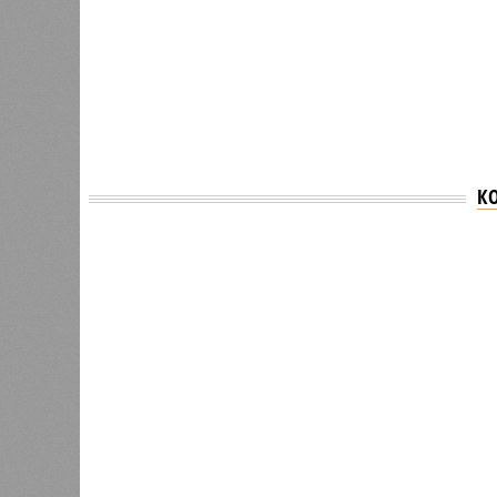
К
Версия
//
Власть
//
Раскрыта выделенная на развитие пром
План на миллиарды
Раскрыта выделенная на развитие промышленн
Раскрыта выделенная на разви
(изо