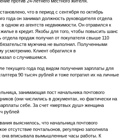
ение против 24-летнего местного жителя.
становлено, что в период с сентября по октябрь
го года он занимал должность руководителя отдела
 в одном из агентств недвижимости. Он отравился к
 жилье в кредит. Якобы для того, чтобы повысить шанс
ь отдела продаж получил от покупателя свыше 110
обязательств мужчина не выполнил. Полученными
му усмотрению. Клиент обратился в
казал о случившемся.
але текущего года под видом получения зарплаты для
галтера 90 тысяч рублей и тоже потратил их на личные
ельница, занимающая пост начальника почтового
ников (они числились в документах, но фактически на
 зарплаты себе. За счет «мертвых душ» женщина
яч рублей
вания выяснилось, что начальница почтового
кое отсутствие почтальонов, регулярно заполняла
их она вписывала вымышленные часы работы. К