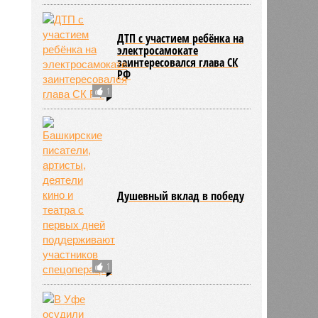
ДТП с участием ребёнка на
электросамокате
заинтересовался глава СК
РФ
1
Душевный вклад в победу
1