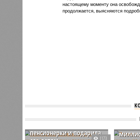
настоящему моменту она освобожд
продолжается, выясняются подроб
К
Риелтор в Башкирии
Риелто
присвоила жильё
клиент
пенсионерки и подарила
миллио
1173