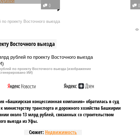
 произошёл в Уфе. Там
крупная афера с недвижимостью
0
ура утвердила
жертвами которой стали десятки
льное заключение по
горожан. Местный риелтор
 по проекту Восточного выезда
му делу, ранее
организовал преступную схему,
нного в отношении 40-
действовавшую более десяти
естной жительницы,
лет.
екту Восточного выезда
ой в мошенничестве.
рублей по проекту Восточного выезда (изображение
сгенерировано ИИ)
я «Башкирская концессионная компания» обратилась в суд
 к министерству транспорта и дорожного хозяйства Башкирии
ании около 13 млрд рублей, связанных со строительством
ого выезда из Уфы.
Сюжет:
Недвижимость