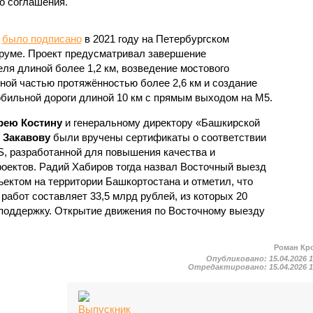
о соглашения.
у
было подписано
в 2021 году на Петербургском
уме. Проект предусматривал завершение
ля длиной более 1,2 км, возведение мостового
ной частью протяжённостью более 2,6 км и создание
обильной дороги длиной 10 км с прямым выходом на М5.
рею Костину
и генеральному директору «Башкирской
 Закавову
были вручены сертификаты о соответствии
S, разработанной для повышения качества и
оектов. Радий Хабиров тогда назвал Восточный выезд
ктом на территории Башкортостана и отметил, что
абот составляет 33,5 млрд рублей, из которых 20
поддержку. Открытие движения по Восточному выезду
Роман Кр
Опубликовано:
15.04.2026 
Отредактировано:
15.04.2026 