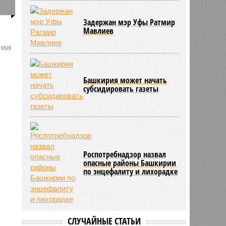
,
0
Задержан мэр Уфы Ратмир
Мавлиев
6920
Башкирия может начать
субсидировать газеты
Роспотребнадзор назвал
опасные районы Башкирии
по энцефалиту и лихорадке
СЛУЧАЙНЫЕ СТАТЬИ