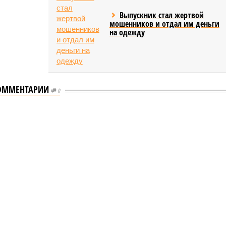
Выпускник стал жертвой
мошенников и отдал им деньги
на одежду
ОММЕНТАРИИ
0
ышленности Башкирии в 2026 году сумма
ости Башкирии в 2026 году сумма
тие промышленности Башкирии в 2026 году сумма
бражение: shedevrum.ai)