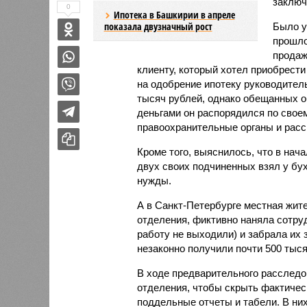
заключ
0
Ипотека в Башкирии в апреле
показала двузначный рост
Было у
прошло
продаж
клиенту, который хотел приобрести
на одобрение ипотеку руководител
тысяч рублей, однако обещанных 
деньгами он распорядился по свое
правоохранительные органы и расс
Кроме того, выяснилось, что в нач
двух своих подчиненных взял у бух
нужды.
А в Санкт-Петербурге местная жит
отделения, фиктивно наняла сотруд
работу не выходили) и забрала их
незаконно получили почти 500 тыс
В ходе предварительного расследо
отделения, чтобы скрыть фактичес
поддельные отчеты и табели. В н