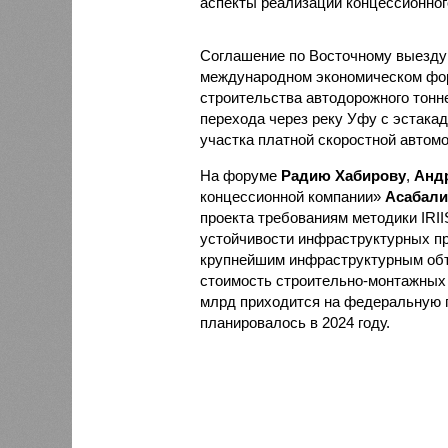
аспекты реализации концессионног
Соглашение по Восточному выезд
международном экономическом фор
строительства автодорожного тонне
перехода через реку Уфу с эстакад
участка платной скоростной автом
На форуме
Радию Хабирову
,
Анд
концессионной компании»
Асабали
проекта требованиям методики IRII
устойчивости инфраструктурных пр
крупнейшим инфраструктурным объе
стоимость строительно-монтажных р
млрд приходится на федеральную 
планировалось в 2024 году.