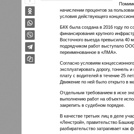
0
Помимо
начислении процентов за пользова
условия действующего концессионн
БКК была создана в 2016 году по 
финансирования крупного инфрастр
Восточного выезда превысила 40 
подрядчиком работ выступало ООО
переименованное в «ЛМА».
Согласно условиям концессионного
эксплуатировать дорогу, тоннель и
плату с водителей в течение 25 лет
Движение по ней было открыто в ма
Отдельным требованием в иске зна
выполнению работ на объекте испо
закрепить в судебном порядке.
В качестве третьих лиц в деле уч
«Ленстрой», правительство Башкир
разбирательство затрагивает как ф