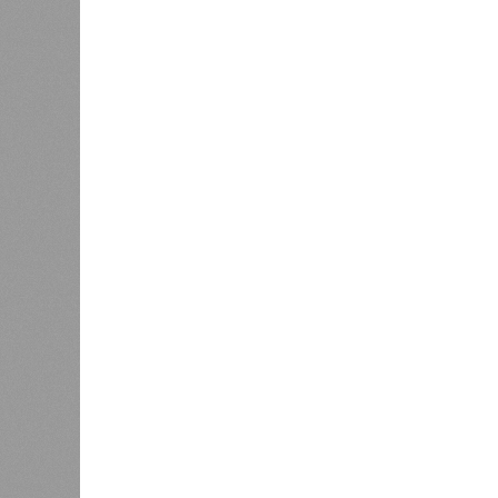
В РАЗДЕЛЕ
Стало и
0
Башкири
«Мост» в Поднебесную
часть э
0
О план
регион
Недорасходовали
заседа
0
объявл
премьер и министр промышленности
республике ведется системная раб
поставленных руководством стран
Премьер-министр правительства 
драйвером развития регионально
производства.
«При этом одной из ключевых зад
республики в реализацию проекто
независимости. По ряду направл
в части беспилотных авиационных
На развитие этой сферы республик