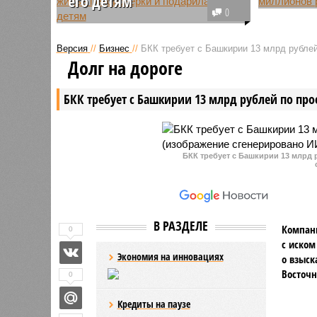
его детям
Инцидент
0
Инцидент произошёл в
прокурат
Стерлитамаке. Там был вынесен
обвините
Версия
//
Бизнес
//
БКК требует с Башкирии 13 млрд рублей
приговор риелтору, которая
уголовно
Долг на дороге
обманула 74-летнюю
возбужде
пенсионерку на сумму более 1,5
летней м
БКК требует с Башкирии 13 млрд рублей по про
миллиона рублей.
обвиняем
БКК требует с Башкирии 13 млрд 
В РАЗДЕЛЕ
Компани
0
с иском
Экономия на инновациях
о взыск
Восточн
0
Кредиты на паузе