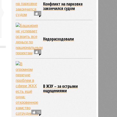
Конфликт на парковке
закончился судом
1
Недорасходовали
3
8468
В ЖЭУ – за острыми
ощущениями
196